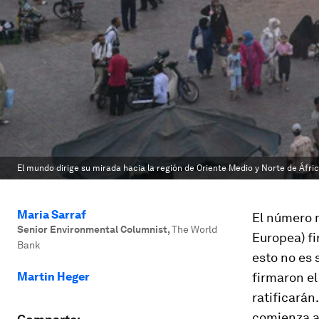
El mundo dirige su mirada hacia la región de Oriente Medio y Norte de Áfric
Maria Sarraf
El número 
Senior Environmental Columnist
,
The World
Europea)
f
Bank
esto no es 
Martin Heger
firmaron e
ratificarán
comienza a 