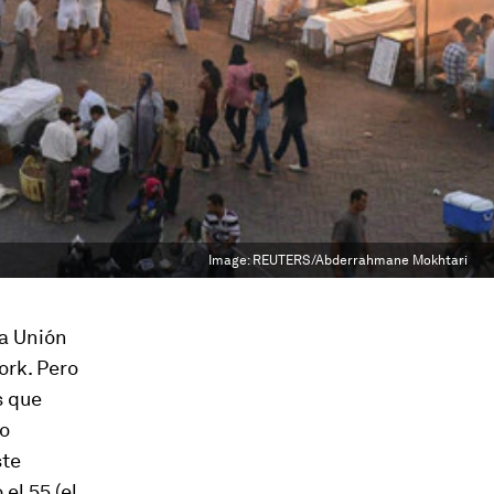
Image:
REUTERS/Abderrahmane Mokhtari
la Unión
ork. Pero
s que
lo
ste
el 55 (el