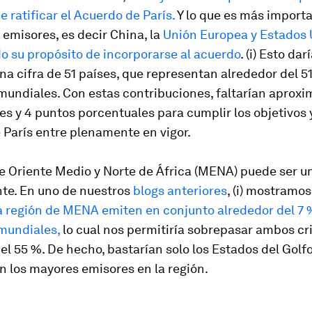
e ratificar el Acuerdo de París
.
Y lo que es más importa
 emisores, es decir China, la
Unión Europea y Estados
o su propósito de incorporarse al acuerdo
. (i) Esto da
na cifra de 51 países, que representan alrededor del 5
mundiales. Con estas contribuciones, faltarían apro
es y 4 puntos porcentuales para cumplir los objetivos 
 París entre plenamente en vigor.
e Oriente Medio y Norte de África (MENA) puede ser un
nte
. En uno de nuestros
blogs anteriores
, (i) mostramo
a región de MENA emiten en conjunto alrededor del 7 
mundiales
,
lo cual nos permitiría sobrepasar ambos crit
 el 55 %. De hecho, bastarían solo los Estados del Golfo
 los mayores emisores en la región.