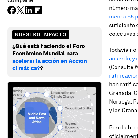
Comparte:
número mág
menos 55 pa
suficiente 
colectivas
NUESTRO IMPACTO
¿Qué está haciendo el Foro
Todavía no 
Económico Mundial para
acuerdo, y 
acelerar la acción en Acción
(Consulte 
climática?
?
ratificacio
han ratific
Granada, Gu
Noruega, Pa
y las Grana
Pero la br
oficialment