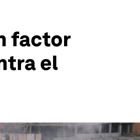
n factor
tra el