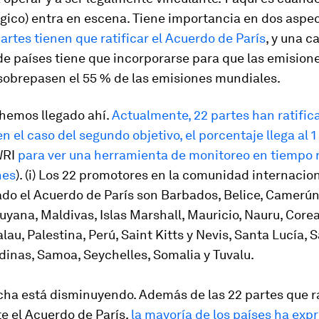
ico) entra en escena. Tiene importancia en dos aspe
rtes tienen que ratificar el Acuerdo de París​
, y una c
de países tiene que incorporarse para que las emision
 sobrepasen el
55 %
de las emisiones mundiales.
hemos llegado ahí.
Actualmente, 22 partes han ratific
en el caso del segundo objetivo, el porcentaje llega al 
WRI
para ver una herramienta de monitoreo en tiempo r
nes
). (i) Los 22
promotores
en la comunidad internacion
ado el Acuerdo de París son Barbados, Belice, Camerún, 
yana, Maldivas, Islas Marshall, Mauricio, Nauru, Corea
lau, Palestina, Perú, Saint Kitts y Nevis, Santa Lucía, 
dinas, Samoa, Seychelles, Somalia y Tuvalu.
echa está disminuyendo.
Además de las 22 partes que r
e el Acuerdo de París,
la mayoría de los países ha exp