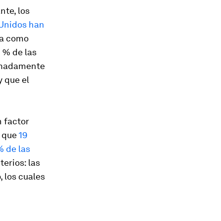
nte, los
 Unidos han
ría como
1 % de las
ximadamente
y que el
 factor
s que
19
% de las
erios: las
, los cuales