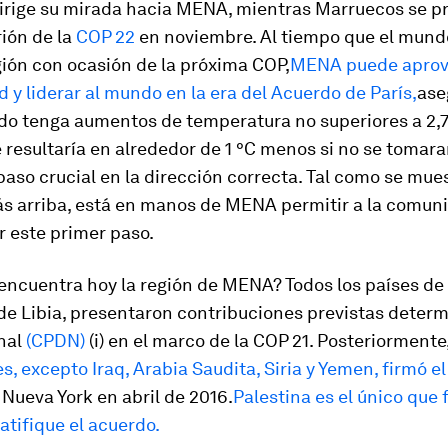
irige su mirada hacia MENA, mientras Marruecos se p
rión de la
COP 22
en
noviembre.
Al tiempo que el mund
gión con ocasión de la próxima COP,
MENA puede aprov
 y liderar al mundo en la era del Acuerdo de París
,
ase
do tenga aumentos de temperatura no superiores a 2,7
e resultaría en alrededor de 1 °C menos si no se tomar
paso crucial en la dirección correcta. Tal como se mues
ás arriba, está en manos de MENA permitir a la comun
r este primer paso.
encuentra hoy la región de MENA?
Todos los países d
de Libia, presentaron contribuciones previstas deter
onal
(CPDN)
(i) en el marco de la COP 21. Posteriormente
es, excepto Iraq, Arabia Saudita, Siria y Yemen, firmó e
Nueva York en abril de 2016.
Palestina es el único que 
atifique el acuerdo.​