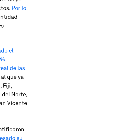
ctos.
Por lo
antidad
es
ado el
1 %
.
eal de las
al que ya
Fiji,
 del Norte,
San Vicente
atificaron
resado su