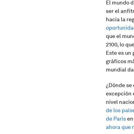
El mundo d
ser el anfit
hacia la re
oportunidad
que el mun
2100, lo qu
Este es un 
gráficos m
mundial da
¿Dónde se 
excepción 
nivel naci
de los país
de París​
en 
ahora que r