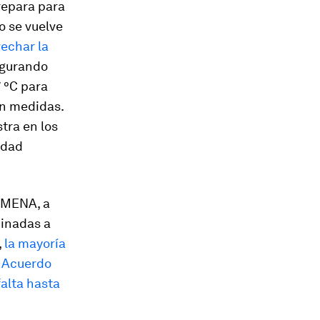
repara para
o se vuelve
echar la
gurando
 °C para
an medidas.
tra en los
idad
e MENA, a
minadas a
,
la mayoría
l Acuerdo
falta hasta