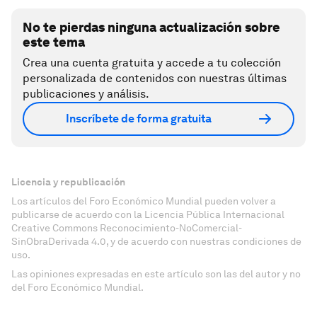
No te pierdas ninguna actualización sobre
este tema
Crea una cuenta gratuita y accede a tu colección
personalizada de contenidos con nuestras últimas
publicaciones y análisis.
Inscríbete de forma gratuita
Licencia y republicación
Los artículos del Foro Económico Mundial pueden volver a
publicarse de acuerdo con la Licencia Pública Internacional
Creative Commons Reconocimiento-NoComercial-
SinObraDerivada 4.0, y de acuerdo con nuestras condiciones de
uso.
Las opiniones expresadas en este artículo son las del autor y no
del Foro Económico Mundial.