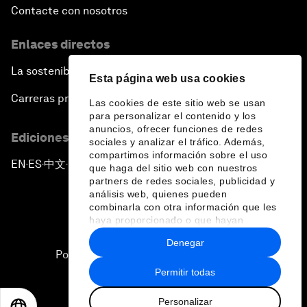
Contacte con nosotros
Enlaces directos
La sostenibilidad en el Foro
Esta página web usa cookies
Carreras profesionales
Las cookies de este sitio web se usan
para personalizar el contenido y los
anuncios, ofrecer funciones de redes
Ediciones en otros idiomas
sociales y analizar el tráfico. Además,
compartimos información sobre el uso
EN
ES
中文
日本語
▪
▪
▪
que haga del sitio web con nuestros
partners de redes sociales, publicidad y
análisis web, quienes pueden
combinarla con otra información que les
haya proporcionado o que hayan
recopilado a partir del uso que haya
Denegar
hecho de sus servicios.
Política de privacidad y normas de uso
Permitir todas
Sitemap
Personalizar
©
2026
Foro Económico Mundial
EN
ES
中文
日本語