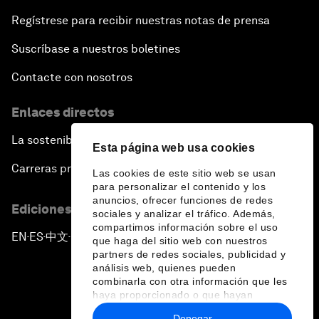
Regístrese para recibir nuestras notas de prensa
Suscríbase a nuestros boletines
Contacte con nosotros
Enlaces directos
La sostenibilidad en el Foro
Esta página web usa cookies
Carreras profesionales
Las cookies de este sitio web se usan
para personalizar el contenido y los
anuncios, ofrecer funciones de redes
Ediciones en otros idiomas
sociales y analizar el tráfico. Además,
compartimos información sobre el uso
EN
ES
中文
日本語
▪
▪
▪
que haga del sitio web con nuestros
partners de redes sociales, publicidad y
análisis web, quienes pueden
combinarla con otra información que les
haya proporcionado o que hayan
recopilado a partir del uso que haya
Denegar