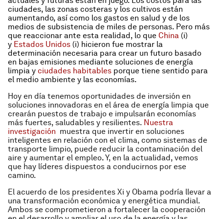
actuales y futuras están en juego. Los costos para las
ciudades, las zonas costeras y los cultivos están
aumentando, así como los gastos en salud y de los
medios de subsistencia de miles de personas. Pero más
que reaccionar ante esta realidad, lo que
China
(i)
y
Estados Unidos
(i) hicieron fue mostrar la
determinación necesaria para crear un futuro basado
en bajas emisiones mediante soluciones de energía
limpia y
ciudades habitables
porque tiene sentido para
el medio ambiente y las economías.
Hoy en día tenemos oportunidades de inversión en
soluciones innovadoras en el área de energía limpia que
crearán puestos de trabajo e impulsarán economías
más fuertes, saludables y resilientes.
Nuestra
investigación
muestra que invertir en soluciones
inteligentes en relación con el clima, como sistemas de
transporte limpio, puede reducir la contaminación del
aire y aumentar el empleo
.
Y, en la actualidad, vemos
que hay líderes dispuestos a conducirnos por ese
camino.
El acuerdo de los presidentes Xi y Obama podría llevar a
una transformación económica y energética mundial.
Ambos se comprometieron a fortalecer la cooperación
en el desarrollo y ampliar el uso de la energía y las