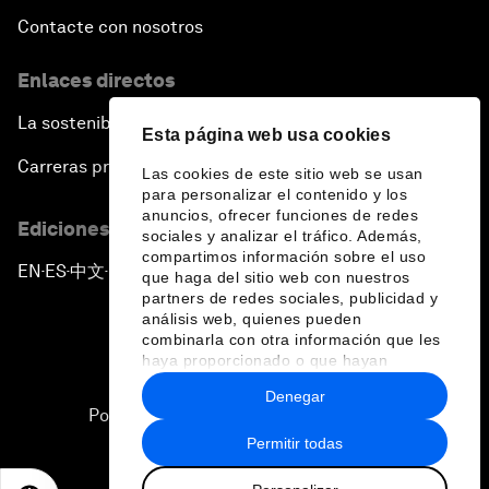
Contacte con nosotros
Enlaces directos
La sostenibilidad en el Foro
Esta página web usa cookies
Carreras profesionales
Las cookies de este sitio web se usan
para personalizar el contenido y los
anuncios, ofrecer funciones de redes
Ediciones en otros idiomas
sociales y analizar el tráfico. Además,
compartimos información sobre el uso
EN
ES
中文
日本語
▪
▪
▪
que haga del sitio web con nuestros
partners de redes sociales, publicidad y
análisis web, quienes pueden
combinarla con otra información que les
haya proporcionado o que hayan
recopilado a partir del uso que haya
Denegar
hecho de sus servicios.
Política de privacidad y normas de uso
Permitir todas
Sitemap