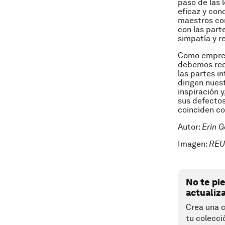
paso de las 
eficaz y con
maestros com
con las part
simpatía y 
Como empren
debemos rec
las partes 
dirigen nues
inspiración 
sus defectos
coinciden co
Autor:
Erin G
Imagen:
REU
No te pi
actualiz
Crea una c
tu colecci