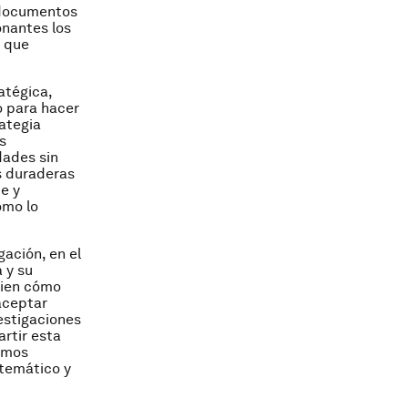
 documentos
onantes los
s que
atégica,
o para hacer
ategia
s
dades sin
es duraderas
e y
omo lo
ación, en el
 y su
bien cómo
aceptar
estigaciones
artir esta
demos
stemático y