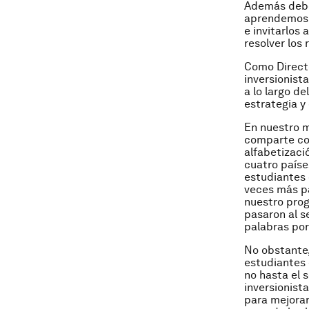
Además debem
aprendemos d
e invitarlos
resolver los
Como Direct
inversionista
a lo largo d
estrategia y
En nuestro 
comparte co
alfabetizaci
cuatro país
estudiantes 
veces más pa
nuestro prog
pasaron al 
palabras por
No obstante,
estudiantes 
no hasta el 
inversionist
para mejorar