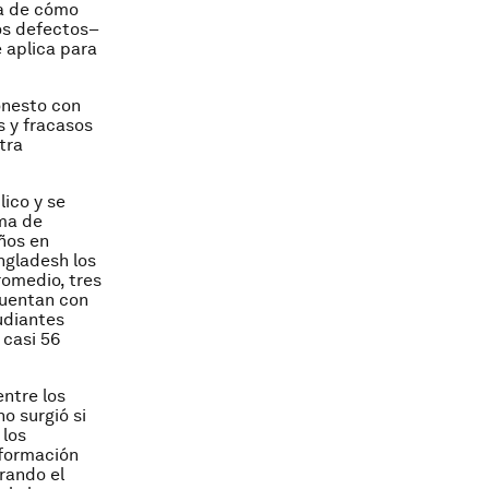
ca de cómo
os defectos–
 aplica para
onesto con
s y fracasos
tra
lico y se
ma de
iños en
ngladesh los
romedio, tres
cuentan con
udiantes
 casi 56
ntre los
o surgió si
 los
nformación
rando el