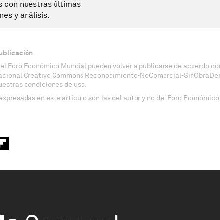
s con nuestras últimas
nes y análisis.
ublicación
del Foro Económico Mundial pueden volver a publicarse de acuerdo con
nacional Creative Commons Reconocimiento-NoComercial-SinObraDeri
uestras condiciones de uso.
expresadas en este artículo son las del autor y no del Foro Económico