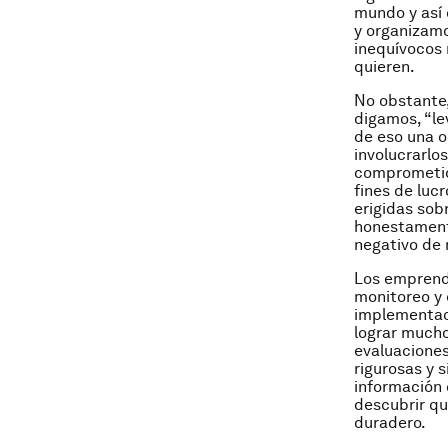
mundo y así
y organizamo
inequívocos 
quieren.
No obstante
digamos, “le
de eso una o
involucrarlo
comprometido
fines de luc
erigidas sob
honestamente
negativo de 
Los emprende
monitoreo y 
implementaci
lograr much
evaluaciones
rigurosas y 
información 
descubrir qu
duradero.