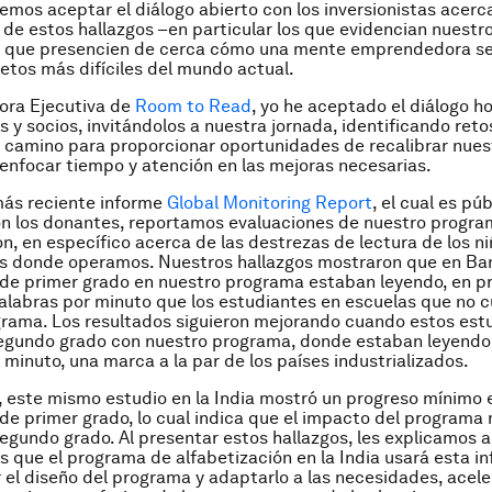
os aceptar el diálogo abierto con los inversionistas acer
e estos hallazgos –en particular los que evidencian nuestr
 a que presencien de cerca cómo una mente emprendedora se
 retos más difíciles del mundo actual.
ora Ejecutiva de
Room to Read
, yo he aceptado el diálogo h
s y socios, invitándolos a nuestra jornada, identificando reto
el camino para proporcionar oportunidades de recalibrar nues
 enfocar tiempo y atención en las mejoras necesarias.
más reciente informe
Global Monitoring Report
, el cual es púb
n los donantes, reportamos evaluaciones de nuestro progra
ón, en específico acerca de las destrezas de lectura de los n
es donde operamos. Nuestros hallazgos mostraron que en Ba
de primer grado en nuestro programa estaban leyendo, en p
labras por minuto que los estudiantes en escuelas que no 
rama. Los resultados siguieron mejorando cuando estos est
segundo grado con nuestro programa, donde estaban leyendo
 minuto, una marca a la par de los países industrializados.
 este mismo estudio en la India mostró un progreso mínimo e
de primer grado, lo cual indica que el impacto del programa n
segundo grado. Al presentar estos hallazgos, les explicamos a
as que el programa de alfabetización en la India usará esta i
 el diseño del programa y adaptarlo a las necesidades, acele