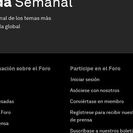
da
Semanal
nal de los temas más
a global
ación sobre el Foro
Participe en el Foro
Iniciar sesión
Asóciese con nosotros
esadas
Conviértase en miembro
 Foro
Regístrese para recibir nues
de prensa
ensa
Suscríbase a nuestros bolet