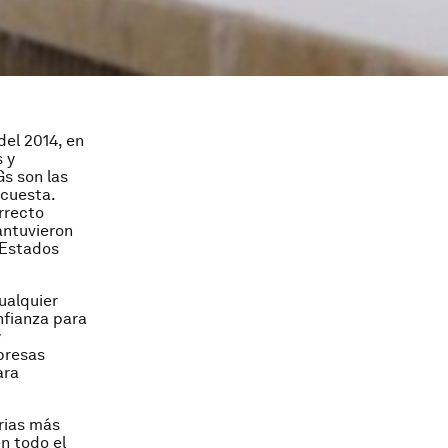
del 2014, en
s y
s son las
ncuesta.
rrecto
antuvieron
 Estados
ualquier
nfianza para
y
presas
ara
orias más
n todo el