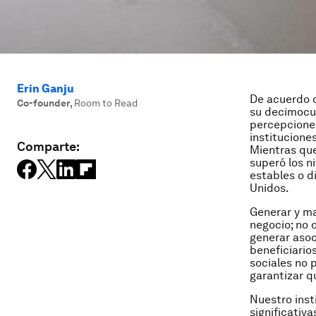
Erin Ganju
De acuerdo c
Co-founder
,
Room to Read
su decimocua
percepciones
institucione
Comparte:
Mientras que
superó los n
estables o d
Unidos.
Generar y ma
negocio; no 
generar asoc
beneficiario
sociales no 
garantizar q
Nuestro inst
significati