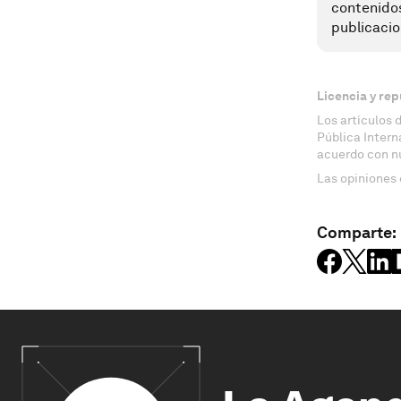
contenido
publicacio
Licencia y rep
Los artículos 
Pública Inter
acuerdo con n
Las opiniones 
Comparte: