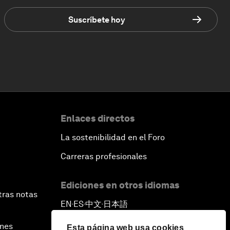
Suscríbete hoy
Enlaces directos
La sostenibilidad en el Foro
Carreras profesionales
Ediciones en otros idiomas
tras notas
EN
ES
中文
日本語
▪
▪
▪
ines
Esta página web usa cookies