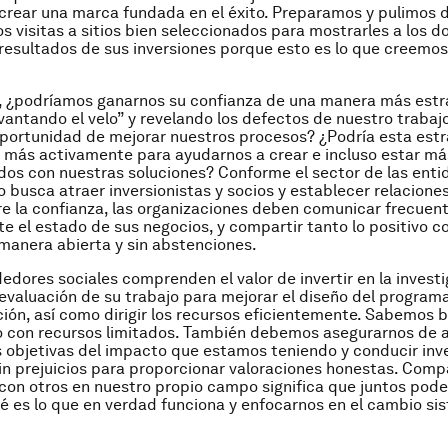
 crear una marca fundada en el éxito. Preparamos y pulimos
s visitas a sitios bien seleccionados para mostrarles a los d
resultados de sus inversiones porque esto es lo que creemo
, ¿podríamos ganarnos su confianza de una manera más estr
vantando el velo” y revelando los defectos de nuestro trabaj
portunidad de mejorar nuestros procesos? ¿Podría esta estr
s más activamente para ayudarnos a crear e incluso estar má
s con nuestras soluciones? Conforme el sector de las enti
ro busca atraer inversionistas y socios y establecer relacion
re la confianza, las organizaciones deben comunicar frecuent
 el estado de sus negocios, y compartir tanto lo positivo c
manera abierta y sin abstenciones.
dores sociales comprenden el valor de invertir en la investig
evaluación de su trabajo para mejorar el diseño del programa
ón, así como dirigir los recursos eficientemente. Sabemos 
o con recursos limitados. También debemos asegurarnos de 
 objetivas del impacto que estamos teniendo y conducir inv
sin prejuicios para proporcionar valoraciones honestas. Comp
con otros en nuestro propio campo significa que juntos po
é es lo que en verdad funciona y enfocarnos en el cambio si