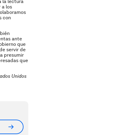
 la lectura
 a los
 colaboramos
s con
mbién
entas ante
obierno que
de servir de
 a presumir
teresadas que
stados Unidos