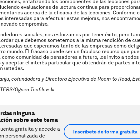
lecciones, enfatizando los componentes de las lecciones para
duciendo evaluaciones de lectura continua para proporcionar
entarios acerca de la eficacia de las lecciones. Conforme
es interesadas para efectuar estas mejoras, nos encontramo
renovado compromiso.
dedores sociales, nos esforzamos por tener éxito, pero ta
ordar que debemos someternos a la misma rendición de cu
interesadas que esperamos tanto de las empresas como del g
tro mundo. El fracaso puede ser un fabuloso recurso que pue
y, como comunidad de pensadores a futuro, los invito a todos
 y aceptar el interés particular que obtendrán de partes in
n ustedes.
anju, cofundadora y Directora Ejecutiva de Room to Read, E
TERS/Ognen Teofilovski
erdas ninguna
ación sobre este tema
uenta gratuita y accede a
Inscríbete de forma gratuita
ón personalizada de