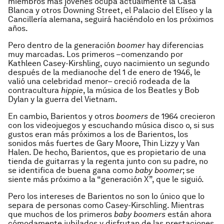
miembros más jóvenes ocupa actualmente la Casa
Blanca y otros Downing Street, el Palacio del Elíseo y la
Cancillería alemana, seguirá haciéndolo en los próximos
años.
Pero dentro de la generación
boomer
hay diferencias
muy marcadas. Los primeros –comenzando por
Kathleen Casey-Kirshling, cuyo nacimiento un segundo
después de la medianoche del 1 de enero de 1946, le
valió una celebridad menor– creció rodeada de la
contracultura
hippie
, la música de los Beatles y Bob
Dylan y la guerra del Vietnam.
En cambio, Barientos y otros
boomers
de 1964 crecieron
con los videojuegos y escuchando música disco o, si sus
gustos eran más próximos a los de Barientos, los
sonidos más fuertes de Gary Moore, Thin Lizzy y Van
Halen. De hecho, Barientos, que es propietario de una
tienda de guitarras y la regenta junto con su padre, no
se identifica de buena gana como
baby boomer
; se
siente más próximo a la “generación X”, que le siguió.
Pero los intereses de Barientos no son lo único que lo
separa de personas como Casey-Kirschling. Mientras
que muchos de los primeros
baby boomers
están ahora
cómodamente jubilados y disfrutan de las prestaciones