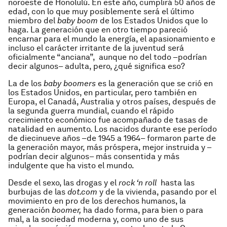
noroeste de Honolulú. En este año, cumplirá 50 años de
edad, con lo que muy posiblemente será el último
miembro del
baby boom
de los Estados Unidos que lo
haga. La generación que en otro tiempo pareció
encarnar para el mundo la energía, el apasionamiento e
incluso el carácter irritante de la juventud será
oficialmente “anciana”, aunque no del todo –podrían
decir algunos– adulta, pero, ¿qué significa eso?
La de los
baby boomers
es la generación que se crió en
los Estados Unidos, en particular, pero también en
Europa, el Canadá, Australia y otros países, después de
la segunda guerra mundial, cuando el rápido
crecimiento económico fue acompañado de tasas de
natalidad en aumento. Los nacidos durante ese período
de diecinueve años –de 1945 a 1964– formaron parte de
la generación mayor, más próspera, mejor instruida y –
podrían decir algunos– más consentida y más
indulgente que ha visto el mundo.
Desde el sexo, las drogas y el
rock ‘n roll
hasta las
burbujas de las
dot.com
y de la vivienda, pasando por el
movimiento en pro de los derechos humanos, la
generación
boomer,
ha dado forma, para bien o para
mal, a la sociedad moderna y, como uno de sus