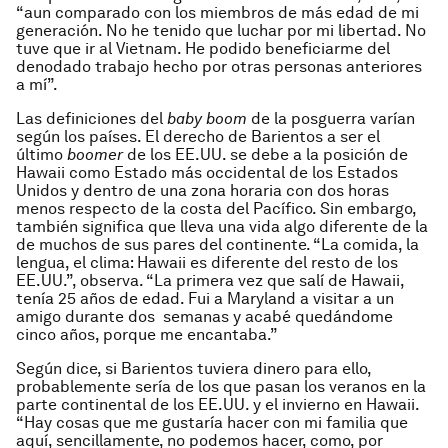
“aun comparado con los miembros de más edad de mi
generación. No he tenido que luchar por mi libertad. No
tuve que ir al Vietnam. He podido beneficiarme del
denodado trabajo hecho por otras personas anteriores
a mí”.
Las definiciones del
baby boom
de la posguerra varían
según los países. El derecho de Barientos a ser el
último
boomer
de los EE.UU. se debe a la posición de
Hawaii como Estado más occidental de los Estados
Unidos y dentro de una zona horaria con dos horas
menos respecto de la costa del Pacífico. Sin embargo,
también significa que lleva una vida algo diferente de la
de muchos de sus pares del continente. “La comida, la
lengua, el clima: Hawaii es diferente del resto de los
EE.UU.”, observa. “La primera vez que salí de Hawaii,
tenía 25 años de edad. Fui a Maryland a visitar a un
amigo durante dos semanas y acabé quedándome
cinco años, porque me encantaba.”
Según dice, si Barientos tuviera dinero para ello,
probablemente sería de los que pasan los veranos en la
parte continental de los EE.UU. y el invierno en Hawaii.
“Hay cosas que me gustaría hacer con mi familia que
aquí, sencillamente, no podemos hacer, como, por