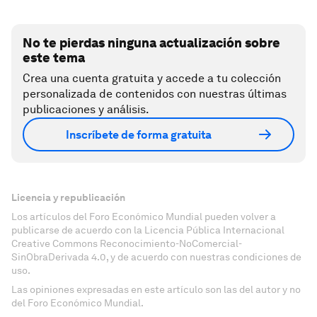
No te pierdas ninguna actualización sobre
este tema
Crea una cuenta gratuita y accede a tu colección
personalizada de contenidos con nuestras últimas
publicaciones y análisis.
Inscríbete de forma gratuita
Licencia y republicación
Los artículos del Foro Económico Mundial pueden volver a
publicarse de acuerdo con la Licencia Pública Internacional
Creative Commons Reconocimiento-NoComercial-
SinObraDerivada 4.0, y de acuerdo con nuestras condiciones de
uso.
Las opiniones expresadas en este artículo son las del autor y no
del Foro Económico Mundial.