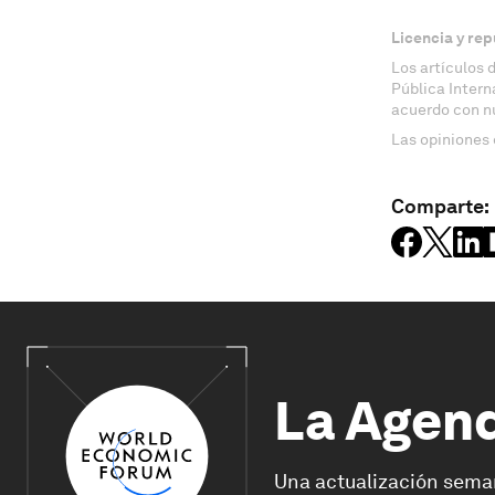
Licencia y rep
Los artículos 
Pública Inter
acuerdo con n
Las opiniones 
Comparte:
La Agen
Una actualización sema