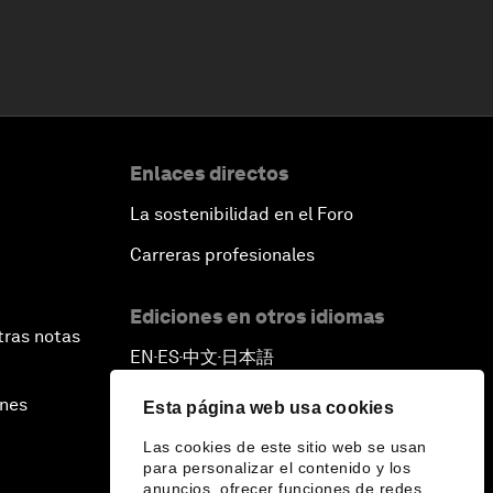
Enlaces directos
La sostenibilidad en el Foro
Carreras profesionales
Ediciones en otros idiomas
tras notas
EN
ES
中文
日本語
▪
▪
▪
ines
Esta página web usa cookies
Las cookies de este sitio web se usan
para personalizar el contenido y los
anuncios, ofrecer funciones de redes