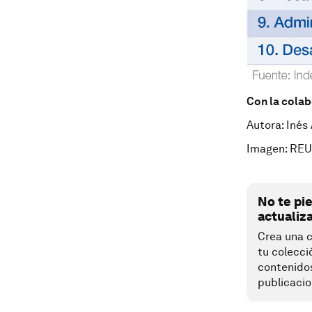
Con la cola
Autora: Inés
Imagen: RE
No te pi
actualiz
Crea una c
tu colecci
contenido
publicacio