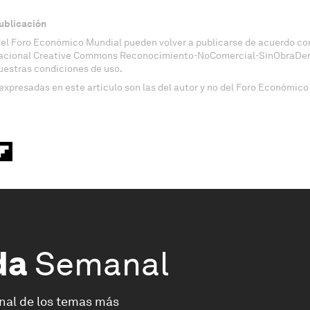
ublicación
del Foro Económico Mundial pueden volver a publicarse de acuerdo con
nacional Creative Commons Reconocimiento-NoComercial-SinObraDeri
uestras condiciones de uso.
expresadas en este artículo son las del autor y no del Foro Económico
da
Semanal
nal de los temas más