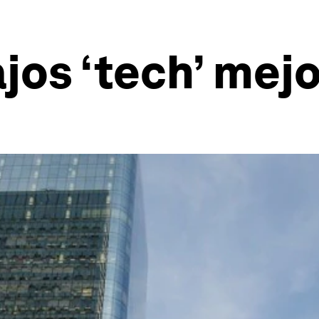
ajos ‘tech’ mej