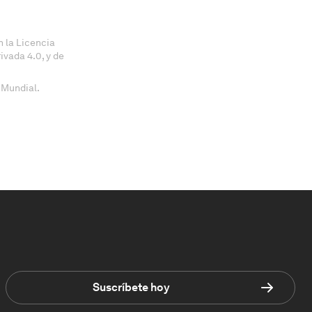
 la Licencia
vada 4.0, y de
 Mundial.
Suscríbete hoy