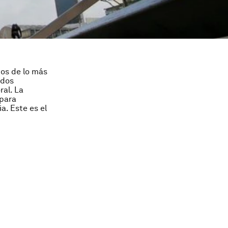
ios de lo más
ldos
ral. La
 para
a. Este es el