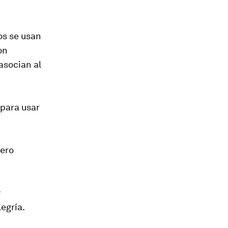
os se usan
on
asocian al
 para usar
pero
y
egría.