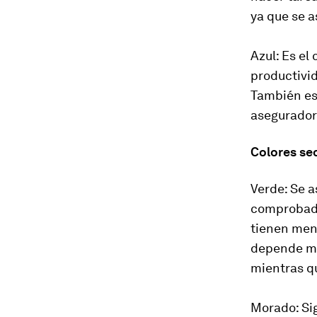
ya que se a
Azul: Es el
productivid
También es 
aseguradora
Colores sec
Verde: Se as
comprobado
tienen meno
depende mu
mientras qu
Morado: Sig