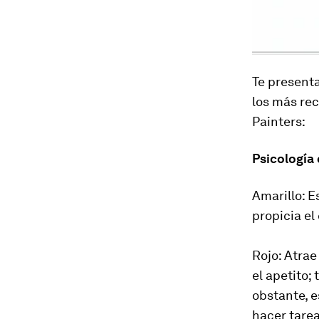
Te presenta
los más re
Painters:
Psicología 
Amarillo: E
propicia el
Rojo: Atra
el apetito;
obstante, e
hacer tare