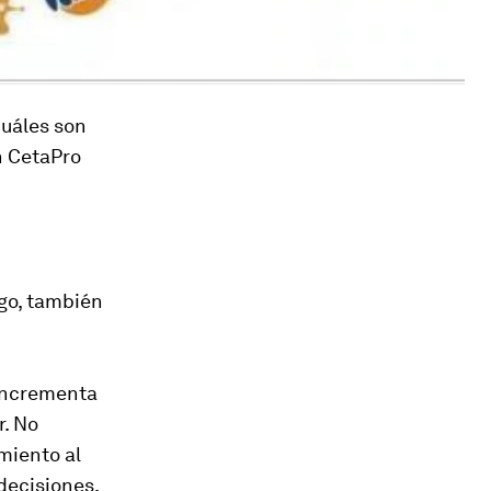
cuáles son
n CetaPro
rgo, también
 incrementa
r. No
miento al
decisiones,