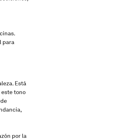
cinas.
l para
aleza. Está
 este tono
rde
ndancia,
azón por la