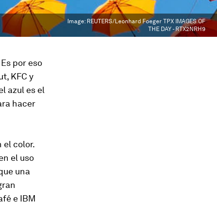
Image:
REUTERS/Leonhard Foeger TPX IMAGES OF
THE DAY - RTX2NRH9
 Es por eso
t, KFC y
l azul es el
ara hacer
el color.
en el uso
 que una
gran
afé e IBM