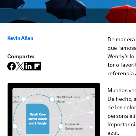
Kevin Allen
De manera n
que famosa
Comparte:
Wendy’s lo 
tono favori
referencia 
Muchas vec
De hecho, 
de los colo
persona eli
importancia
azul.