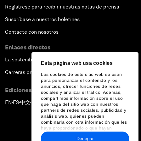
Regístrese para recibir nuestras notas de prensa
Suscríbase a nuestros boletines
Contacte con nosotros
Enlaces directos
La sostenibilidad en el Foro
Esta página web usa cookies
Carreras profesionales
Las cookies de este sitio web se usan
para personalizar el contenido y los
anuncios, ofrecer funciones de redes
Ediciones en otros idiomas
sociales y analizar el tráfico. Además,
compartimos información sobre el uso
EN
ES
中文
日本語
▪
▪
▪
que haga del sitio web con nuestros
partners de redes sociales, publicidad y
análisis web, quienes pueden
combinarla con otra información que les
haya proporcionado o que hayan
recopilado a partir del uso que haya
Denegar
hecho de sus servicios.