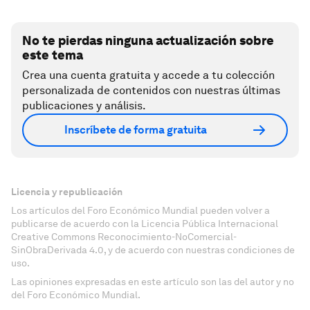
No te pierdas ninguna actualización sobre
este tema
Crea una cuenta gratuita y accede a tu colección
personalizada de contenidos con nuestras últimas
publicaciones y análisis.
Inscríbete de forma gratuita
Licencia y republicación
Los artículos del Foro Económico Mundial pueden volver a
publicarse de acuerdo con la Licencia Pública Internacional
Creative Commons Reconocimiento-NoComercial-
SinObraDerivada 4.0, y de acuerdo con nuestras condiciones de
uso.
Las opiniones expresadas en este artículo son las del autor y no
del Foro Económico Mundial.