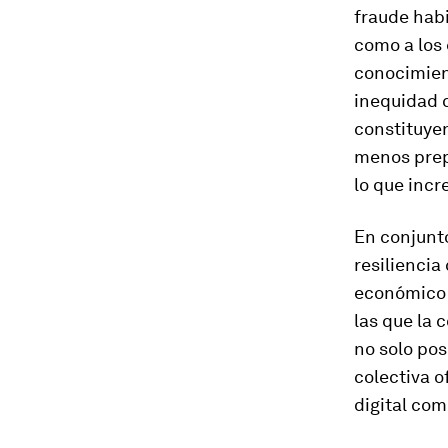
fraude habi
como a los 
conocimien
inequidad 
constituyen
menos prep
lo que incr
En conjunto
resiliencia
económico 
las que la 
no solo pos
colectiva o
digital com