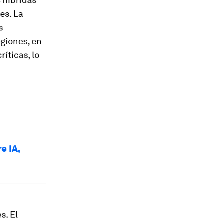
es. La
s
giones, en
ríticas, lo
.
e IA,
s. El