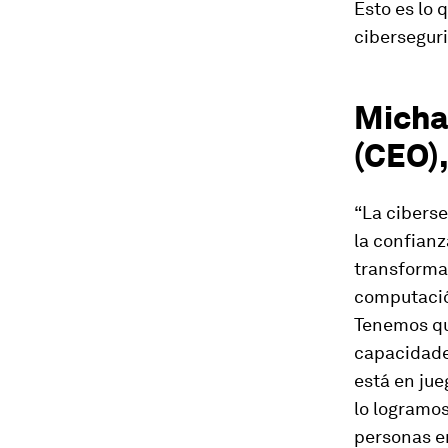
Esto es lo 
ciberseguri
Micha
(CEO)
“La ciberse
la confian
transformac
computación
Tenemos que
capacidades
está en jue
lo logramo
personas e