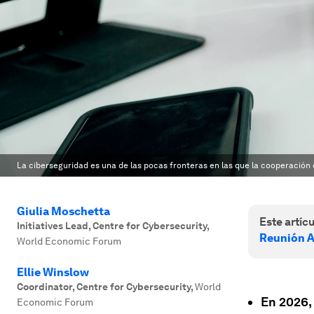
La ciberseguridad es una de las pocas fronteras en las que la cooperación en
Giulia Moschetta
Este artícu
Initiatives Lead, Centre for Cybersecurity
,
Reunión A
World Economic Forum
Ellie Winslow
Coordinator, Centre for Cybersecurity
,
World
En 2026, 
Economic Forum