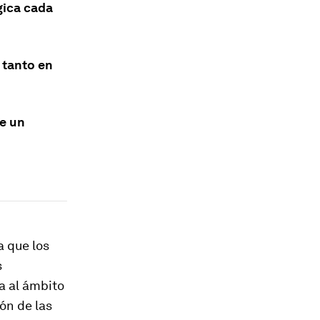
gica cada
o tanto en
ce un
a que los
s
ta al ámbito
ón de las