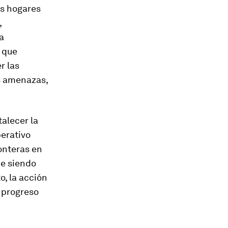
os hogares
,
a
 que
r las
s amenazas,
alecer la
perativo
onteras en
ue siendo
o, la acción
n progreso