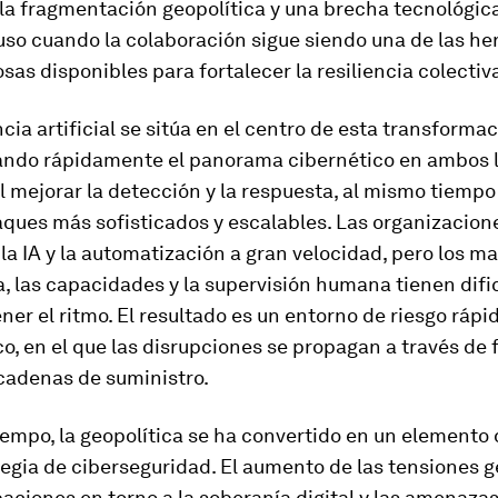
la fragmentación geopolítica y una brecha tecnológic
uso cuando la colaboración sigue siendo una de las h
as disponibles para fortalecer la resiliencia colectiv
ncia artificial se sitúa en el centro de esta transformac
ando rápidamente el panorama cibernético en ambos l
l mejorar la detección y la respuesta, al mismo tiempo
aques más sofisticados y escalables. Las organizacion
a IA y la automatización a gran velocidad, pero los m
, las capacidades y la supervisión humana tienen difi
er el ritmo. El resultado es un entorno de riesgo rápi
, en el que las disrupciones se propagan a través de 
cadenas de suministro.
empo, la geopolítica se ha convertido en un elemento 
tegia de ciberseguridad. El aumento de las tensiones g
aciones en torno a la soberanía digital y las amenazas