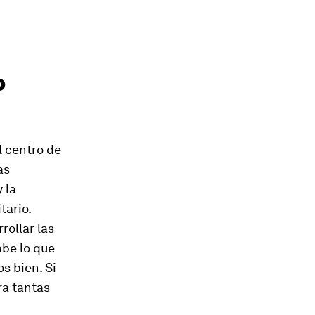
o
l centro de
as
 la
tario.
rollar las
abe lo que
s bien. Si
ra tantas