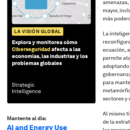
amenazas, 
mayor, incl
más poderos
LA VISIÓN GLOBAL
La intelige
reconfigur
Explora y monitorea cómo
Ciberseguridad
afecta a las
ecuación, a
economías, las industrias y los
permite at
problemas globales
adoptando l
gobernanza
para manten
metamórfico
sectores y 
Al mismo ti
Mantente al día:
de la estra
AI and Energy Use
las preocup