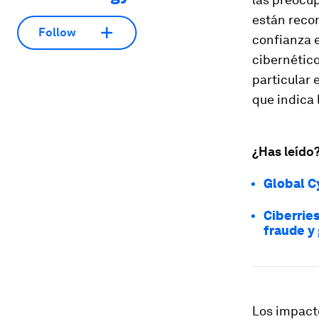
están recon
Follow
confianza 
cibernétic
particular 
que indica 
¿Has leído
Global C
Ciberrie
fraude y
Los impact