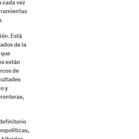
a cada vez
erramientas
a.
ión. Está
ados de la
 que
es están
arcos de
cultades
do y
fronteras,
definitorio
eopolíticas,
 híbridas