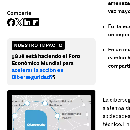
amenazas
vez mayo
Comparte:
Fortalece
un imper
NUESTRO IMPACTO
En un mu
¿Qué está haciendo el Foro
camino ha
Económico Mundial para
comparti
acelerar la acción en
Ciberseguridad?
?
La ciberseg
sistemas di
sociedades 
técnico. En