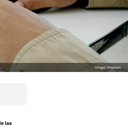
.
Image:
Unsplash
e las