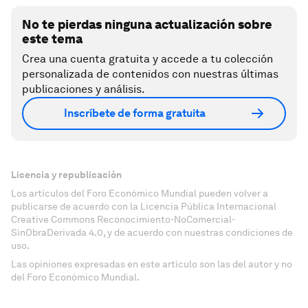
No te pierdas ninguna actualización sobre
este tema
Crea una cuenta gratuita y accede a tu colección
personalizada de contenidos con nuestras últimas
publicaciones y análisis.
Inscríbete de forma gratuita
Licencia y republicación
Los artículos del Foro Económico Mundial pueden volver a
publicarse de acuerdo con la Licencia Pública Internacional
Creative Commons Reconocimiento-NoComercial-
SinObraDerivada 4.0, y de acuerdo con nuestras condiciones de
uso.
Las opiniones expresadas en este artículo son las del autor y no
del Foro Económico Mundial.