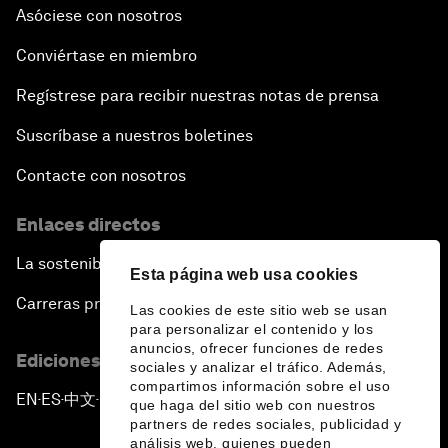
Asóciese con nosotros
Conviértase en miembro
Regístrese para recibir nuestras notas de prensa
Suscríbase a nuestros boletines
Contacte con nosotros
Enlaces directos
La sostenibilidad en el Foro
Esta página web usa cookies
Carreras profesionales
Las cookies de este sitio web se usan
para personalizar el contenido y los
anuncios, ofrecer funciones de redes
Ediciones en otros idiomas
sociales y analizar el tráfico. Además,
compartimos información sobre el uso
EN
ES
中文
日本語
▪
▪
▪
que haga del sitio web con nuestros
partners de redes sociales, publicidad y
análisis web, quienes pueden