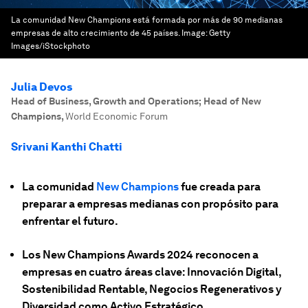
La comunidad New Champions está formada por más de 90 medianas
empresas de alto crecimiento de 45 países.
Image:
Getty
Images/iStockphoto
Julia Devos
Head of Business, Growth and Operations; Head of New
Champions
,
World Economic Forum
Srivani Kanthi Chatti
La comunidad
New Champions
fue creada para
preparar a empresas medianas con propósito para
enfrentar el futuro.
Los New Champions Awards 2024 reconocen a
empresas en cuatro áreas clave: Innovación Digital,
Sostenibilidad Rentable, Negocios Regenerativos y
Diversidad como Activo Estratégico.