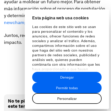
ayudar a moldear un futuro mejor. Para obtener
más información sobre el proceso de postulación
y determinar su elegibilidad, contáctanos a
Esta página web usa cookies
newchampions@weforum.org
.
Las cookies de este sitio web se usan
para personalizar el contenido y los
Juntos, redefinamos lo que significa liderar con
anuncios, ofrecer funciones de redes
sociales y analizar el tráfico. Además,
impacto.
compartimos información sobre el uso
que haga del sitio web con nuestros
partners de redes sociales, publicidad y
análisis web, quienes pueden
combinarla con otra información que les
haya proporcionado o que hayan
Loading...
recopilado a partir del uso que haya
Denegar
hecho de sus servicios.
Permitir todas
Personalizar
No te pierdas ninguna actualización sobre
este tema