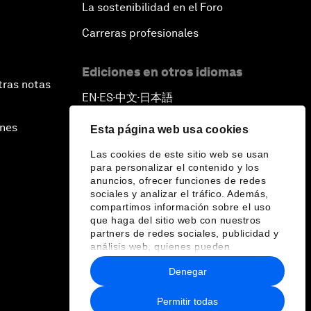
La sostenibilidad en el Foro
Carreras profesionales
Ediciones en otros idiomas
tras notas
EN
ES
中文
日本語
▪
▪
▪
ines
Esta página web usa cookies
Las cookies de este sitio web se usan
para personalizar el contenido y los
anuncios, ofrecer funciones de redes
sociales y analizar el tráfico. Además,
compartimos información sobre el uso
que haga del sitio web con nuestros
partners de redes sociales, publicidad y
análisis web, quienes pueden
combinarla con otra información que les
Denegar
haya proporcionado o que hayan
recopilado a partir del uso que haya
hecho de sus servicios.
Permitir todas