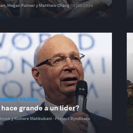
han, Megan Palmer y Matthew Chang
02 jun 2024
NOMÍA Y POLÍTICA
 hace grande a un líder?
hwab y Kishore Mahbubani · Project Syndicate
17