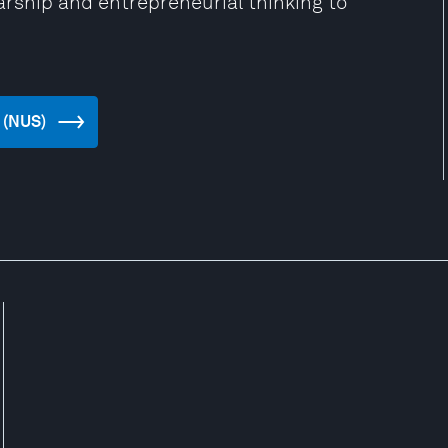
larship and entrepreneurial thinking to
e (NUS)