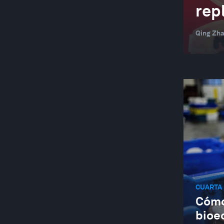
rep
Qing Zh
CUARTA 
Cómo
bioe