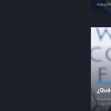
Faisal K
GEO-ECO
¿Qué
Klaus Sc
11 ago 20