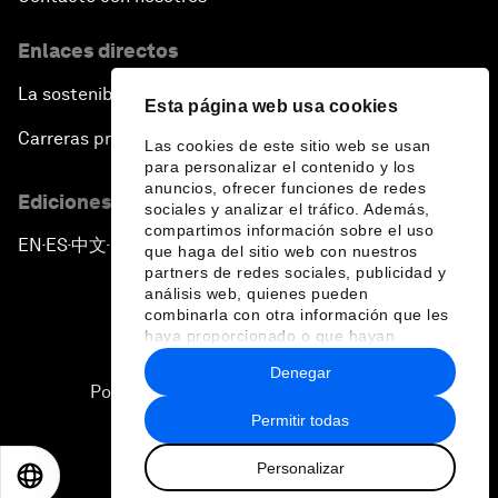
Enlaces directos
La sostenibilidad en el Foro
Esta página web usa cookies
Carreras profesionales
Las cookies de este sitio web se usan
para personalizar el contenido y los
anuncios, ofrecer funciones de redes
Ediciones en otros idiomas
sociales y analizar el tráfico. Además,
compartimos información sobre el uso
EN
ES
中文
日本語
▪
▪
▪
que haga del sitio web con nuestros
partners de redes sociales, publicidad y
análisis web, quienes pueden
combinarla con otra información que les
haya proporcionado o que hayan
recopilado a partir del uso que haya
Denegar
hecho de sus servicios.
Política de privacidad y normas de uso
Permitir todas
Sitemap
Personalizar
©
2026
Foro Económico Mundial
EN
ES
中文
日本語