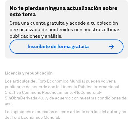
No te pierdas ninguna actualización sobre
este tema
Crea una cuenta gratuita y accede a tu colección
personalizada de contenidos con nuestras últimas
publicaciones y análisis.
Inscríbete de forma gratuita
Licencia y republicación
Los artículos del Foro Económico Mundial pueden volver a
publicarse de acuerdo con la Licencia Pública Internacional
Creative Commons Reconocimiento-NoComercial-
SinObraDerivada 4.0, y de acuerdo con nuestras condiciones de
uso.
Las opiniones expresadas en este artículo son las del autor y no
del Foro Económico Mundial.