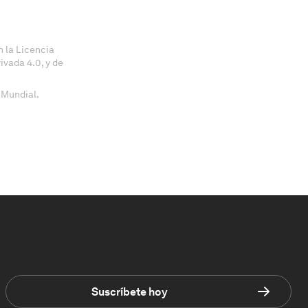
 la Licencia
vada 4.0, y de
 Mundial.
Suscríbete hoy