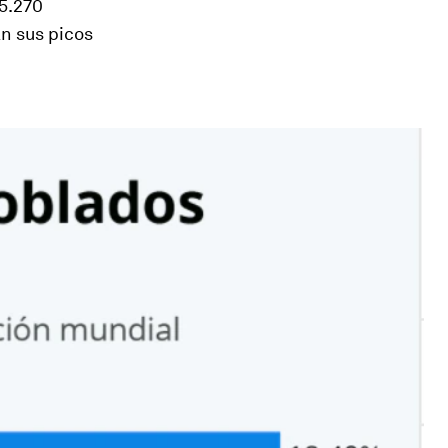
5.270
n sus picos