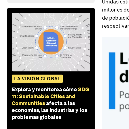
Unidas est
millones d
de població
respectiva
LA VISIÓN GLOBAL
Explora y monitorea cómo
SDG
11: Sustainable Cities and
Communities
afecta a las
economías, las industrias y los
problemas globales