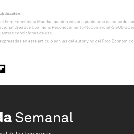
ublicación
del Foro Económico Mundial pueden volver a publicarse de acuerdo con
nacional Creative Commons Reconocimiento-NoComercial-SinObraDeri
uestras condiciones de uso.
expresadas en este artículo son las del autor y no del Foro Económico
da
Semanal
nal de los temas más