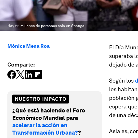
Hay 25 millones de personas sólo en Shangai.
Mónica Mena Roa
El Día Mun
superaba lo
Comparte:
dejado de a
Según los
d
los habitan
población g
NUESTRO IMPACTO
espera que
¿Qué está haciendo el Foro
de una déc
Económico Mundial para
acelerar la acción en
Asia es, co
Transformación Urbana?
?