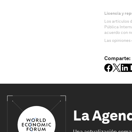
Licencia y rep
Los artículos 
Pública Inter
acuerdo con n
Las opiniones 
Comparte:
La Agen
Una actualización sema