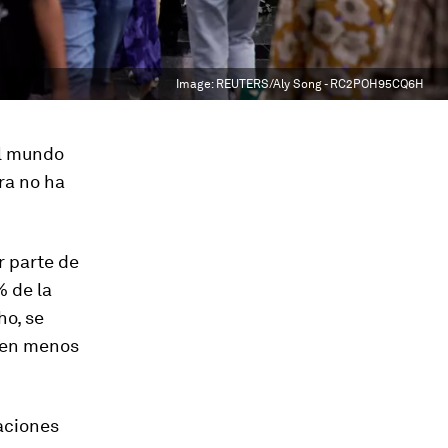
Image:
REUTERS/Aly Song - RC2POH95CQ6H
el mundo
ra no ha
r parte de
% de la
ho, se
o en menos
Naciones