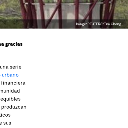
Image:
REUTERS/Tim Chong
na gracias
una serie
o urbano
 financiera
omunidad
sequibles
e produzcan
licos
e sus