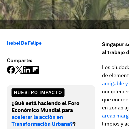
Isabel De Felipe
Singapur se
al trabajo
Comparte:
Los ciudad
de element
amigable y
complement
NUESTRO IMPACTO
que compen
¿Qué está haciendo el Foro
en zonas aj
Económico Mundial para
áreas marg
acelerar la acción en
limpios y a
Transformación Urbana?
?