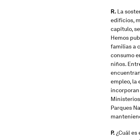
R.
La soste
edificios, 
capítulo, s
Hemos publ
familias a 
consumo en
niños. Entr
encuentran 
empleo, la 
incorporan 
Ministerios
Parques Nac
manteniend
P.
¿Cuál es 