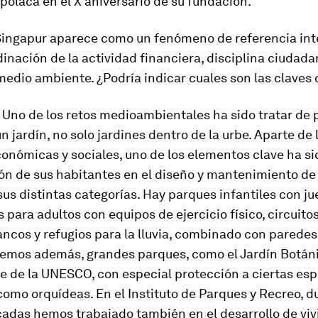
polaca en el X aniversario de su fundación.
 Singapur aparece como un fenómeno de referencia int
dinación de la actividad financiera, disciplina ciudada
medio ambiente. ¿Podría indicar cuales son las claves 
: Uno de los retos medioambientales ha sido tratar de 
n jardín, no solo jardines dentro de la urbe. Aparte de 
conómicas y sociales, uno de los elementos clave ha si
ión de sus habitantes en el diseño y mantenimiento de
sus distintas categorías. Hay parques infantiles con j
s para adultos con equipos de ejercicio físico, circuito
ancos y refugios para la lluvia, combinado con paredes
nemos además, grandes parques, como el Jardín Botáni
e de la UNESCO, con especial protección a ciertas es
como orquídeas. En el Instituto de Parques y Recreo, d
cadas hemos trabajado también en el desarrollo de vi