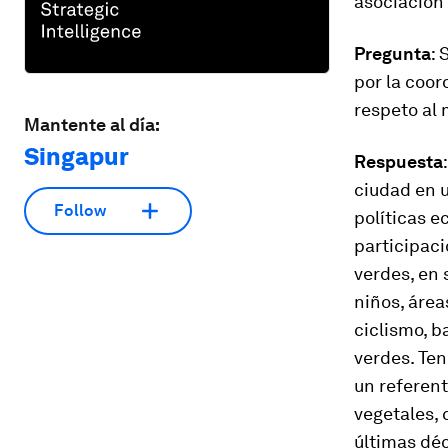
asociación 
Pregunta
:
por la coor
respeto al 
Mantente al día:
Singapur
Respuesta
ciudad en u
Follow
políticas e
participac
verdes, en 
niños, área
ciclismo, b
verdes. Te
un referent
vegetales, 
últimas dé