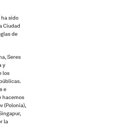
 ha sido
la Ciudad
eglas de
na, Seres
a y
e los
públicas.
s e
 Le hacemos
 (Polonia),
Singapur,
r la