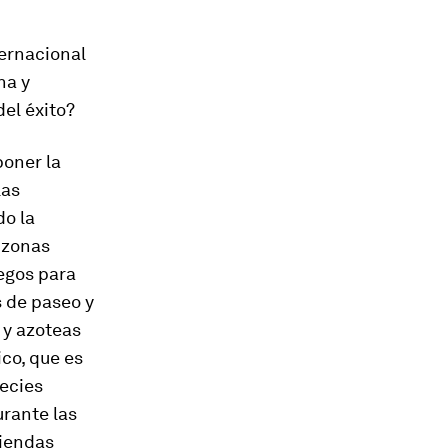
ernacional
na y
del éxito?
poner la
las
do la
 zonas
uegos para
s de paseo y
 y azoteas
co, que es
pecies
urante las
viendas