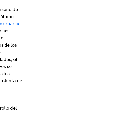
diseño de
 último
s urbanos
.
a las
 el
s de los
e
dades, el
vos se
s los
la Junta de
ollo del