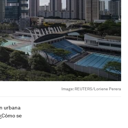
Image:
REUTERS/Loriene Perera
n
urbana
 ¿Cómo se