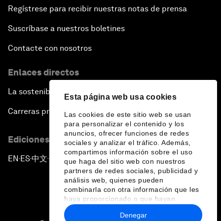
Regístrese para recibir nuestras notas de prensa
Suscríbase a nuestros boletines
Contacte con nosotros
Enlaces directos
La sostenibilidad en el Foro
Esta página web usa cookies
Carreras profesionales
Las cookies de este sitio web se usan
para personalizar el contenido y los
anuncios, ofrecer funciones de redes
Ediciones en otros idiomas
sociales y analizar el tráfico. Además,
compartimos información sobre el uso
EN
ES
中文
日本語
▪
▪
▪
que haga del sitio web con nuestros
partners de redes sociales, publicidad y
análisis web, quienes pueden
combinarla con otra información que les
haya proporcionado o que hayan
recopilado a partir del uso que haya
Denegar
hecho de sus servicios.