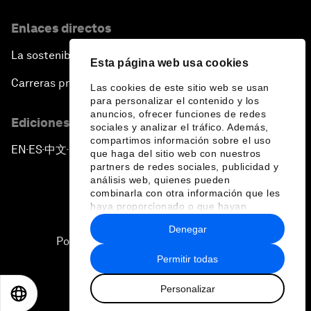
Enlaces directos
La sostenibilidad en el Foro
Esta página web usa cookies
Carreras profesionales
Las cookies de este sitio web se usan
para personalizar el contenido y los
anuncios, ofrecer funciones de redes
Ediciones en otros idiomas
sociales y analizar el tráfico. Además,
compartimos información sobre el uso
EN
ES
中文
日本語
▪
▪
▪
que haga del sitio web con nuestros
partners de redes sociales, publicidad y
análisis web, quienes pueden
combinarla con otra información que les
haya proporcionado o que hayan
recopilado a partir del uso que haya
Denegar
hecho de sus servicios.
Política de privacidad y normas de uso
Permitir todas
Sitemap
Personalizar
©
2026
Foro Económico Mundial
EN
ES
中文
日本語