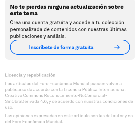
No te pierdas ninguna actualización sobre
este tema
Crea una cuenta gratuita y accede a tu colección
personalizada de contenidos con nuestras últimas
publicaciones y análisis.
Inscríbete de forma gratuita
Licencia y republicación
Los artículos del Foro Económico Mundial pueden volver a
publicarse de acuerdo con la Licencia Pública Internacional
Creative Commons Reconocimiento-NoComercial-
SinObraDerivada 4.0, y de acuerdo con nuestras condiciones de
uso.
Las opiniones expresadas en este artículo son las del autor y no
del Foro Económico Mundial.