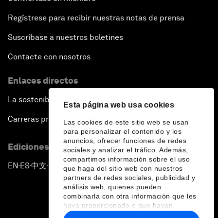
Regístrese para recibir nuestras notas de prensa
Suscríbase a nuestros boletines
Contacte con nosotros
Enlaces directos
La sostenibilidad en el Foro
Esta página web usa cookies
Carreras profesionales
Las cookies de este sitio web se usan
para personalizar el contenido y los
anuncios, ofrecer funciones de redes
Ediciones en otros idiomas
sociales y analizar el tráfico. Además,
compartimos información sobre el uso
EN
ES
中文
日本語
▪
▪
▪
que haga del sitio web con nuestros
partners de redes sociales, publicidad y
análisis web, quienes pueden
combinarla con otra información que les
haya proporcionado o que hayan
recopilado a partir del uso que haya