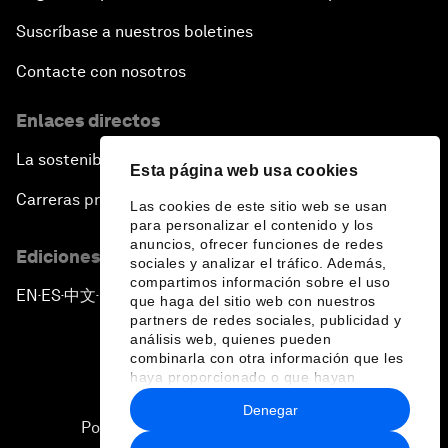
Suscríbase a nuestros boletines
Contacte con nosotros
Enlaces directos
La sostenibilidad en el Foro
Esta página web usa cookies
Carreras profesionales
Las cookies de este sitio web se usan
para personalizar el contenido y los
anuncios, ofrecer funciones de redes
Ediciones en otros idiomas
sociales y analizar el tráfico. Además,
compartimos información sobre el uso
EN
ES
中文
日本語
▪
▪
▪
que haga del sitio web con nuestros
partners de redes sociales, publicidad y
análisis web, quienes pueden
combinarla con otra información que les
haya proporcionado o que hayan
recopilado a partir del uso que haya
Denegar
hecho de sus servicios.
Política de privacidad y normas de uso