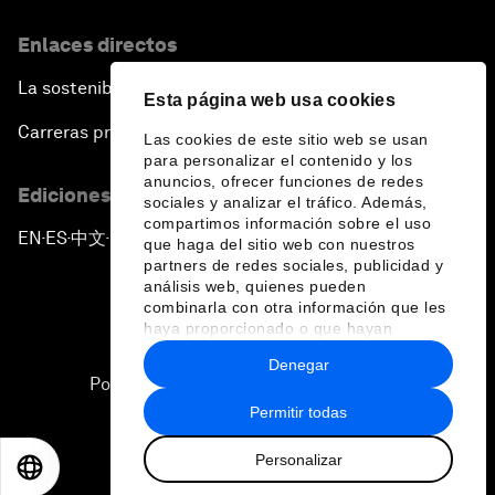
Enlaces directos
La sostenibilidad en el Foro
Esta página web usa cookies
Carreras profesionales
Las cookies de este sitio web se usan
para personalizar el contenido y los
anuncios, ofrecer funciones de redes
Ediciones en otros idiomas
sociales y analizar el tráfico. Además,
compartimos información sobre el uso
EN
ES
中文
日本語
▪
▪
▪
que haga del sitio web con nuestros
partners de redes sociales, publicidad y
análisis web, quienes pueden
combinarla con otra información que les
haya proporcionado o que hayan
recopilado a partir del uso que haya
Denegar
hecho de sus servicios.
Política de privacidad y normas de uso
Permitir todas
Sitemap
Personalizar
©
2026
Foro Económico Mundial
EN
ES
中文
日本語