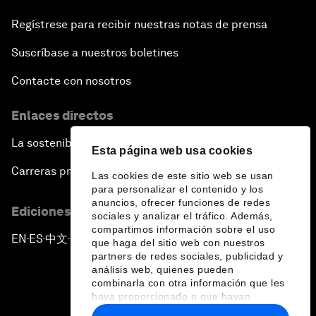
Regístrese para recibir nuestras notas de prensa
Suscríbase a nuestros boletines
Contacte con nosotros
Enlaces directos
La sostenibilidad en el Foro
Esta página web usa cookies
Carreras profesionales
Las cookies de este sitio web se usan
para personalizar el contenido y los
anuncios, ofrecer funciones de redes
Ediciones en otros idiomas
sociales y analizar el tráfico. Además,
compartimos información sobre el uso
EN
ES
中文
日本語
▪
▪
▪
que haga del sitio web con nuestros
partners de redes sociales, publicidad y
análisis web, quienes pueden
combinarla con otra información que les
haya proporcionado o que hayan
recopilado a partir del uso que haya