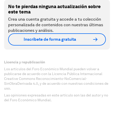
No te pierdas ninguna actualización sobre
este tema
Crea una cuenta gratuita y accede a tu colección
personalizada de contenidos con nuestras últimas
publicaciones y análisis.
Inscríbete de forma gratuita
Licencia y republicación
Los artículos del Foro Económico Mundial pueden volver a
publicarse de acuerdo con la Licencia Pública Internacional
Creative Commons Reconocimiento-NoComercial-
SinObraDerivada 4.0, y de acuerdo con nuestras condiciones de
uso.
Las opiniones expresadas en este artículo son las del autor y no
del Foro Económico Mundial.