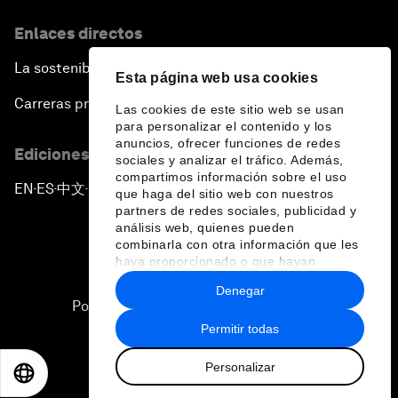
Enlaces directos
La sostenibilidad en el Foro
Esta página web usa cookies
Carreras profesionales
Las cookies de este sitio web se usan
para personalizar el contenido y los
anuncios, ofrecer funciones de redes
Ediciones en otros idiomas
sociales y analizar el tráfico. Además,
compartimos información sobre el uso
EN
ES
中文
日本語
▪
▪
▪
que haga del sitio web con nuestros
partners de redes sociales, publicidad y
análisis web, quienes pueden
combinarla con otra información que les
haya proporcionado o que hayan
recopilado a partir del uso que haya
Denegar
hecho de sus servicios.
Política de privacidad y normas de uso
Permitir todas
Sitemap
Personalizar
©
2026
Foro Económico Mundial
EN
ES
中文
日本語