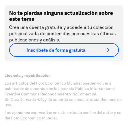
No te pierdas ninguna actualización sobre
este tema
Crea una cuenta gratuita y accede a tu colección
personalizada de contenidos con nuestras últimas
publicaciones y análisis.
Inscríbete de forma gratuita
Licencia y republicación
Los artículos del Foro Económico Mundial pueden volver a
publicarse de acuerdo con la Licencia Pública Internacional
Creative Commons Reconocimiento-NoComercial-
SinObraDerivada 4.0, y de acuerdo con nuestras condiciones de
uso.
Las opiniones expresadas en este artículo son las del autor y no
del Foro Económico Mundial.