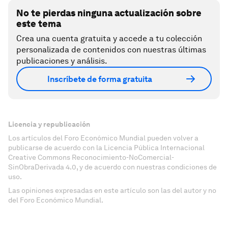
No te pierdas ninguna actualización sobre
este tema
Crea una cuenta gratuita y accede a tu colección
personalizada de contenidos con nuestras últimas
publicaciones y análisis.
Inscríbete de forma gratuita
Licencia y republicación
Los artículos del Foro Económico Mundial pueden volver a
publicarse de acuerdo con la Licencia Pública Internacional
Creative Commons Reconocimiento-NoComercial-
SinObraDerivada 4.0, y de acuerdo con nuestras condiciones de
uso.
Las opiniones expresadas en este artículo son las del autor y no
del Foro Económico Mundial.