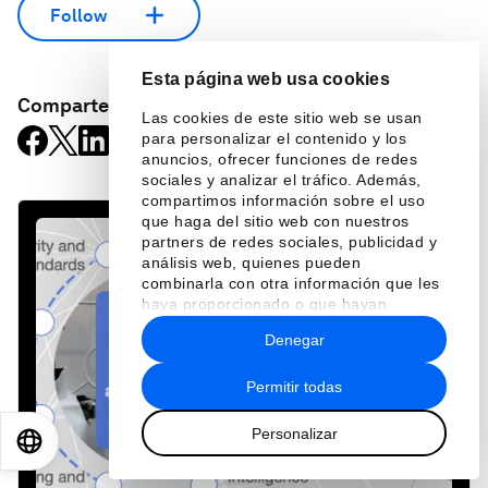
Follow
Esta página web usa cookies
Comparte:
Las cookies de este sitio web se usan
para personalizar el contenido y los
anuncios, ofrecer funciones de redes
sociales y analizar el tráfico. Además,
compartimos información sobre el uso
que haga del sitio web con nuestros
partners de redes sociales, publicidad y
análisis web, quienes pueden
combinarla con otra información que les
haya proporcionado o que hayan
recopilado a partir del uso que haya
Denegar
hecho de sus servicios.
Permitir todas
Personalizar
EN
ES
中文
日本語