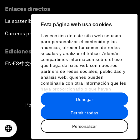
Enlaces directos
La sostenibilidad en el Foro
Esta página web usa cookies
Carreras profesionales
Las cookies de este sitio web se usan
para personalizar el contenido y los
anuncios, ofrecer funciones de redes
Ediciones en otros idiomas
sociales y analizar el tráfico. Además,
compartimos información sobre el uso
EN
ES
中文
日本語
▪
▪
▪
que haga del sitio web con nuestros
partners de redes sociales, publicidad y
análisis web, quienes pueden
combinarla con otra información que les
haya proporcionado o que hayan
recopilado a partir del uso que haya
Denegar
hecho de sus servicios.
Política de privacidad y normas de uso
Permitir todas
Sitemap
Personalizar
©
2026
Foro Económico Mundial
EN
ES
中文
日本語