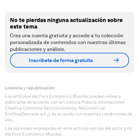
No te pierdas ninguna actualización sobre
este tema
Crea una cuenta gratuita y accede a tu colección
personalizada de contenidos con nuestras últimas
publicaciones y análisis.
Inscríbete de forma gratuita
Licencia y republicación
Los artículos del Foro Económico Mundial pueden volver a
publicarse de acuerdo con la Licencia Pública Internacional
Creative Commons Reconocimiento-NoComercial-
SinObraDerivada 4.0, y de acuerdo con nuestras condiciones de
uso.
Las opiniones expresadas en este artículo son las del autor y no
del Foro Económico Mundial.