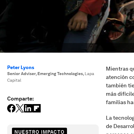
Peter Lyons
Mientras q
Senior Adviser, Emerging Technologies
,
Lapa
atención co
Capital
también ti
más difícil
Comparte:
familias ha
La tecnolog
de Desarrol
NUESTRO IMPACTO