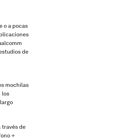
e o a pocas
plicaciones
ualcomm
estudios de
es mochilas
 los
 largo
 través de
fono +