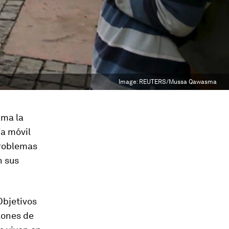
Image:
REUTERS/Mussa Qawasma
ama la
ía móvil
problemas
n sus
Objetivos
lones de