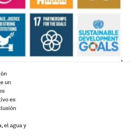
ión
ge un
es
tivo es
clusión
, el agua y