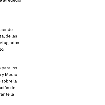
e alrededor
eciendo,
a, de las
refugiados
zo.
n
 para los
a y Medio
 sobre la
ación de
rante la