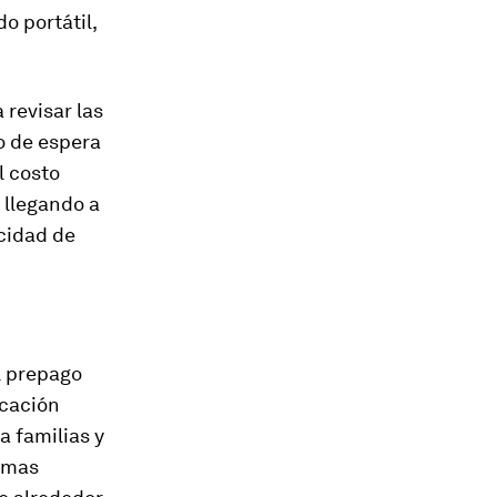
o portátil,
 revisar las
o de espera
l costo
 llegando a
acidad de
el prepago
icación
a familias y
temas