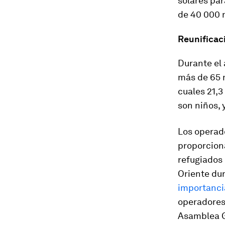
solares par
de 40 000 
Reunificaci
Durante el 
más de 65 m
cuales 21,3
son niños, 
Los operad
proporciona
refugiados 
Oriente dur
importancia
operadores 
Asamblea G