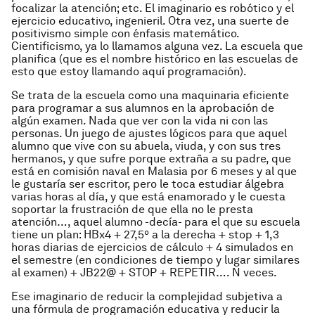
focalizar la atención; etc. El imaginario es robótico y el
ejercicio educativo, ingenieril. Otra vez, una suerte de
positivismo simple con énfasis matemático.
Cientificismo, ya lo llamamos alguna vez. La escuela que
planifica (que es el nombre histórico en las escuelas de
esto que estoy llamando aquí programación).
Se trata de la escuela como una maquinaria eficiente
para programar a sus alumnos en la aprobación de
algún examen. Nada que ver con la vida ni con las
personas. Un juego de ajustes lógicos para que aquel
alumno que vive con su abuela, viuda, y con sus tres
hermanos, y que sufre porque extraña a su padre, que
está en comisión naval en Malasia por 6 meses y al que
le gustaría ser escritor, pero le toca estudiar álgebra
varias horas al día, y que está enamorado y le cuesta
soportar la frustración de que ella no le presta
atención…, aquel alumno -decía- para el que su escuela
tiene un plan: HBx4 + 27,5º a la derecha + stop + 1,3
horas diarias de ejercicios de cálculo + 4 simulados en
el semestre (en condiciones de tiempo y lugar similares
al examen) + JB22@ + STOP + REPETIR…. N veces.
Ese imaginario de reducir la complejidad subjetiva a
una fórmula de programación educativa y reducir la