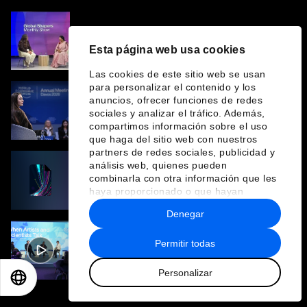
Por qué la falta de infraestructura de
liderazgo para mujeres es ineficiente y
Esta página web usa cookies
costosa
Las cookies de este sitio web se usan
para personalizar el contenido y los
anuncios, ofrecer funciones de redes
Cinco líderes de derechos humanos tienen
sociales y analizar el tráfico. Además,
un mensaje para Davos
compartimos información sobre el uso
que haga del sitio web con nuestros
partners de redes sociales, publicidad y
análisis web, quienes pueden
Harnessing Data and Intelligence for
combinarla con otra información que les
Collective Advantage: Ending Forced
haya proporcionado o que hayan
Labour in Global Supply Chains
recopilado a partir del uso que haya
Denegar
hecho de sus servicios.
Permitir todas
When Artists and Scientists Talk
Personalizar
EN
ES
中文
日本語