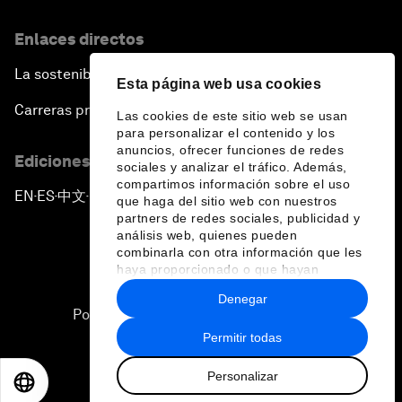
Enlaces directos
La sostenibilidad en el Foro
Esta página web usa cookies
Carreras profesionales
Las cookies de este sitio web se usan
para personalizar el contenido y los
anuncios, ofrecer funciones de redes
Ediciones en otros idiomas
sociales y analizar el tráfico. Además,
compartimos información sobre el uso
EN
ES
中文
日本語
▪
▪
▪
que haga del sitio web con nuestros
partners de redes sociales, publicidad y
análisis web, quienes pueden
combinarla con otra información que les
haya proporcionado o que hayan
recopilado a partir del uso que haya
Denegar
hecho de sus servicios.
Política de privacidad y normas de uso
Permitir todas
Sitemap
Personalizar
©
2026
Foro Económico Mundial
EN
ES
中文
日本語