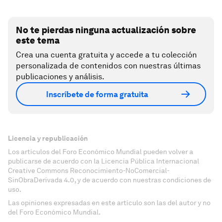
No te pierdas ninguna actualización sobre
este tema
Crea una cuenta gratuita y accede a tu colección
personalizada de contenidos con nuestras últimas
publicaciones y análisis.
Inscríbete de forma gratuita
Licencia y republicación
Los artículos del Foro Económico Mundial pueden volver a
publicarse de acuerdo con la Licencia Pública Internacional
Creative Commons Reconocimiento-NoComercial-
SinObraDerivada 4.0, y de acuerdo con nuestras condiciones de
uso.
Las opiniones expresadas en este artículo son las del autor y no
del Foro Económico Mundial.