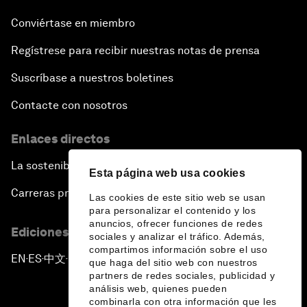
Conviértase en miembro
Regístrese para recibir nuestras notas de prensa
Suscríbase a nuestros boletines
Contacte con nosotros
Enlaces directos
La sostenibilidad en el Foro
Esta página web usa cookies
Carreras profesionales
Las cookies de este sitio web se usan
para personalizar el contenido y los
anuncios, ofrecer funciones de redes
Ediciones en otros idiomas
sociales y analizar el tráfico. Además,
compartimos información sobre el uso
EN
ES
中文
日本語
▪
▪
▪
que haga del sitio web con nuestros
partners de redes sociales, publicidad y
análisis web, quienes pueden
combinarla con otra información que les