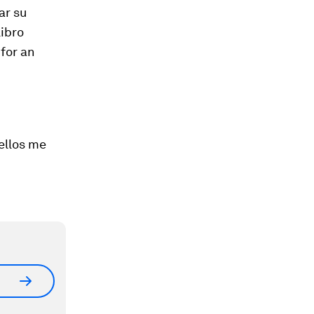
ar su
libro
for an
ellos me