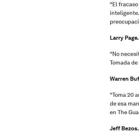
“El fracas
inteligent
preocupaci
Larry Page
“No necesit
Tomada de 
Warren Buf
“Toma 20 añ
de esa mane
en The Gua
Jeff Bezos