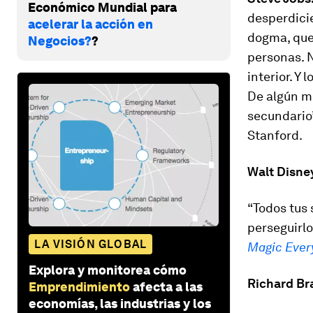
Económico Mundial para
desperdicie
acelerar la acción en
dogma, que 
Negocios?
?
personas. N
interior. Y 
De algún mo
secundario”
Stanford.
Walt
Disne
“Todos tus 
perseguirlo
LA VISIÓN GLOBAL
Magic Every
Explora y monitorea cómo
Richard Br
Emprendimiento
afecta a las
economías, las industrias y los