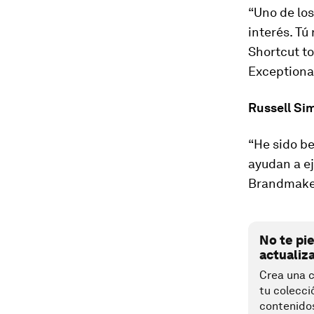
“Uno de los
interés. Tú 
Shortcut to
Exceptional
Russell S
“He sido be
ayudan a ej
Brandmake
No te pi
actualiz
Crea una c
tu colecci
contenido