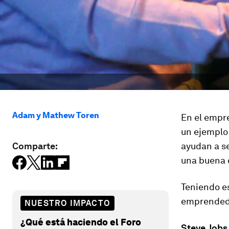
Adam y Mathew Toren
En el empr
un ejemplo 
Comparte:
ayudan a se
una buena d
Teniendo es
emprended
NUESTRO IMPACTO
¿Qué está haciendo el Foro
Steve Jobs