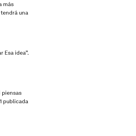
ma más
 tendrá una
r Esa idea”.
i piensas
11 publicada