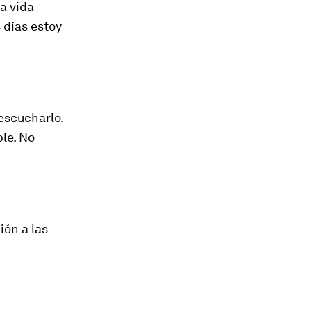
a vida
 días estoy
 escucharlo.
ble. No
ión a las