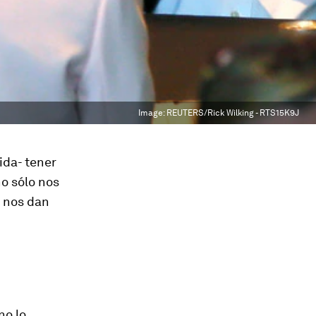
Image:
REUTERS/Rick Wilking - RTS15K9J
ida- tener
o sólo nos
n nos dan
no lo