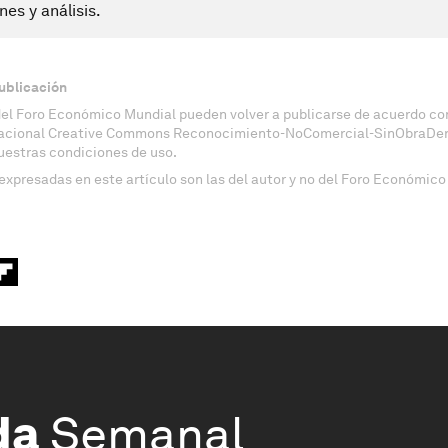
nes y análisis.
ublicación
del Foro Económico Mundial pueden volver a publicarse de acuerdo con
nacional Creative Commons Reconocimiento-NoComercial-SinObraDeri
uestras condiciones de uso.
expresadas en este artículo son las del autor y no del Foro Económico
da
Semanal