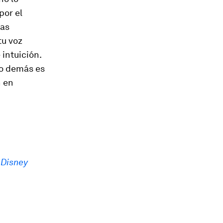
por el
ras
tu voz
 intuición.
lo demás es
n en
 Disney