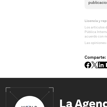
publicacio
Licencia y rep
Los artículos 
Pública Inter
acuerdo con n
Las opiniones 
Comparte:
La Agen