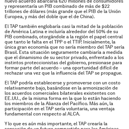
nuevo acuerdo abarcaría 620 millones de consumidores
y representaría un PIB combinado de más de $22
trillones de dólares (más grande que el PIB de la Unión
Europea, y más del doble que el de China).
El TAP también englobaría casi la mitad de la población
de América Latina e incluiría alrededor del 50% de su
PIB combinado, otorgándole a la región el papel central
que tanto le falta en el TPP o el TTIP. Inicialmente, la
única gran economía que no sería miembro del TAP sería
Brasil. Esta situación seguramente cambiaría a medida
que el dinamismo de su sector privado, enfrentado a los
instintos proteccionistas del gobierno, presionase para
formar parte del acuerdo – una oportunidad difícil de
rechazar una vez que la influencia del TAP se propague.
El TAP podría establecerse y promoverse con un costo
relativamente bajo, basándose en la armonización de
los acuerdos comerciales bilaterales existentes con
EE.UU., de la misma forma en la que lo están haciendo
los miembros de la Alianza del Pacífico. Más aún, la
participación en el TAP sería voluntaria, una ventaja
fundamental con respecto al ALCA.
Y lo que es aún más importante, el TAP crearía la
sensación de un futuro compartido para las Américas.