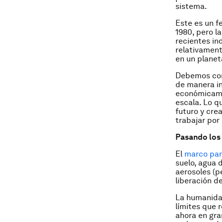
sistema.
Este es un f
1980, pero l
recientes in
relativamen
en un plane
Debemos comp
de manera in
económicame
escala. Lo q
futuro y cre
trabajar por
Pasando los 
El
marco para
suelo, agua d
aerosoles (p
liberación d
La humanidad
límites que r
ahora en gra