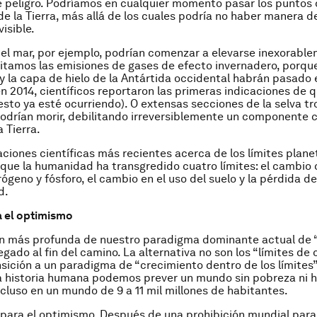
e peligro. Podríamos en cualquier momento pasar los puntos d
de la Tierra, más allá de los cuales podría no haber manera d
visible.
del mar, por ejemplo, podrían comenzar a elevarse inexorable
imitamos las emisiones de gases de efecto invernadero, porqu
y la capa de hielo de la Antártida occidental habrán pasado 
en 2014, científicos reportaron las primeras indicaciones de 
esto ya esté ocurriendo). O extensas secciones de la selva tr
drían morir, debilitando irreversiblemente un componente c
 Tierra.
aciones científicas más recientes acerca de los límites plane
ue la humanidad ha transgredido cuatro límites: el cambio c
rógeno y fósforo, el cambio en el uso del suelo y la pérdida de
d.
a el optimismo
n más profunda de nuestro paradigma dominante actual de “
legado al fin del camino. La alternativa no son los “límites de
nsición a un paradigma de “crecimiento dentro de los límites”
la historia humana podemos prever un mundo sin pobreza ni
ncluso en un mundo de 9 a 11 mil millones de habitantes.
para el optimismo. Después de una prohibición mundial para