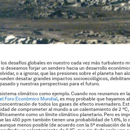
los desafíos globales en nuestro cada vez más turbulento m
 si deseamos forjar un sendero hacia un desarrollo económico
lvidar, o a ignorar, que las presiones sobre el planeta han a
pueden desatar grandes impactos socioecológicos, debilitan
pasado y nuestras perspectivas para el futuro.
sistema climático como ejemplo. Cuando nos reunamos en l
del Foro Económico Mundial
, es muy probable que hayamos a
oncentración de todos los gases de efecto invernadero. Est
lidad de comprometer al mundo a un calentamiento de 2 ºC, l
íticamente como un límite climático planetario. Pero es imp
e las 450 ppm también tienen una probabilidad de 1.6%, lo c
o aunque menos posible (de acuerdo con la 5ª evaluación de l