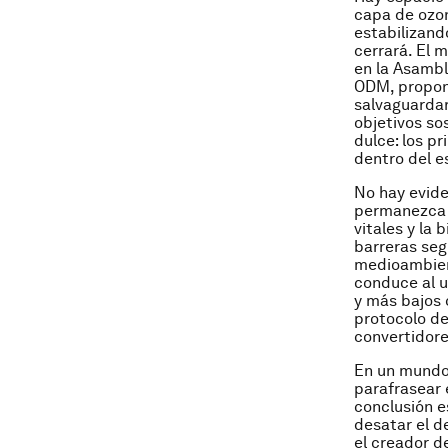
capa de ozon
estabilizand
cerrará. El m
en la Asambl
ODM, propone
salvaguardar
objetivos so
dulce: los p
dentro del e
No hay evide
permanezca d
vitales y la 
barreras seg
medioambient
conduce al u
y más bajos 
protocolo de
convertidore
En un mundo
parafrasear 
conclusión e
desatar el d
el creador d