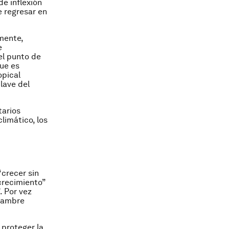
e inflexión
e regresar en
mente,
e
el punto de
que es
opical
lave del
tarios
limático, los
crecer sin
 crecimiento”
. Por vez
 hambre
 proteger la