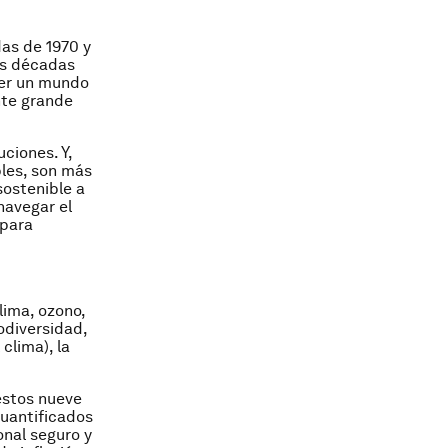
as de 1970 y
as décadas
ser un mundo
nte grande
ciones. Y,
bles, son más
ostenible a
navegar el
 para
lima, ozono,
iodiversidad,
clima), la
estos nueve
cuantificados
onal seguro y