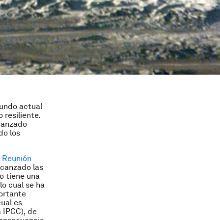
undo actual
 resiliente.
lcanzado
do los
a
Reunión
lcanzado las
o tiene una
o cual se ha
ortante
ual es
a IPCC), de