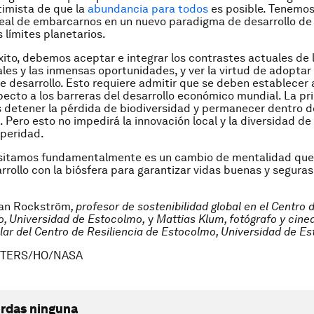
timista de que la
abundancia para todos
es posible. Tenemos
real de embarcarnos en un nuevo paradigma de desarrollo d
 límites planetarios.
xito, debemos aceptar e integrar los contrastes actuales de 
ales y las inmensas oportunidades, y ver la virtud de adoptar
 desarrollo. Esto requiere admitir que se deben establecer
pecto a los barreras del desarrollo económico mundial. La pr
 detener la pérdida de biodiversidad y permanecer dentro de
. Pero esto no impedirá la innovación local y la diversidad de
speridad.
sitamos fundamentalmente es un cambio de mentalidad que
rrollo con la biósfera para garantizar vidas buenas y segura
han Rockström
, profesor de sostenibilidad global en el Centro 
, Universidad de Estocolmo,
y
Mattias Klum, fotógrafo y cine
lar del Centro de Resiliencia de Estocolmo, Universidad de E
UTERS/HO/NASA
erdas ninguna