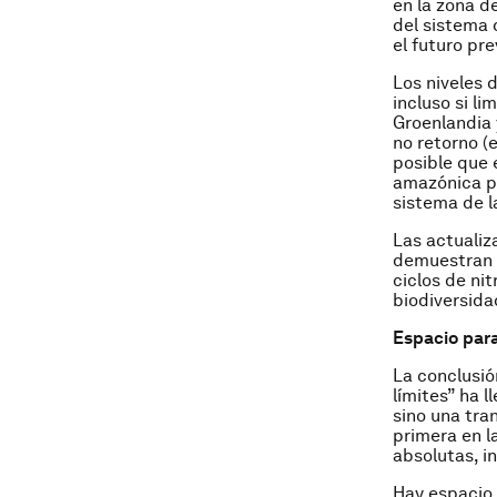
en la zona d
del sistema 
el futuro pre
Los niveles 
incluso si l
Groenlandia 
no retorno (
posible que 
amazónica po
sistema de la
Las actualiz
demuestran q
ciclos de nit
biodiversida
Espacio par
La conclusió
límites” ha l
sino una tra
primera en 
absolutas, i
Hay espacio 