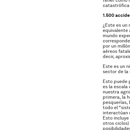
tener como r
catastrófica
1.500 accide
¿Este es un 
equivalente 
mundo exper
corresponde
por un milló
aéreos fatal
decir, aprox
Este es un n
sector de la
Esto puede 
es la escal
nuestra agri
primera, la 
pesquerías, 
todo el “sist
interactúan 
Esto incluye 
otros ciclos)
posibilidade