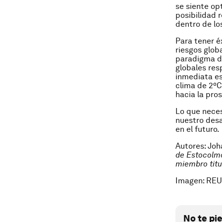
se siente op
posibilidad 
dentro de los
Para tener é
riesgos glob
paradigma de
globales res
inmediata es
clima de 2ºC
hacia la pro
Lo que nece
nuestro desa
en el futuro.
Autores: Jo
de Estocolmo
miembro titu
Imagen: RE
No te pi