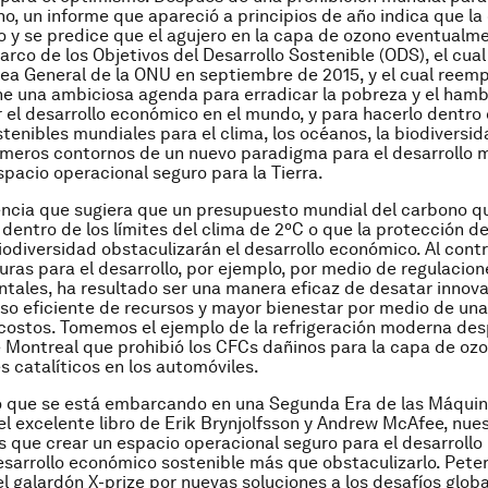
o, un informe que apareció a principios de año indica que la
o y se predice que el agujero en la capa de ozono eventualm
arco de los Objetivos del Desarrollo Sostenible (ODS), el cual
ea General de la ONU en septiembre de 2015, y el cual reemp
 una ambiciosa agenda para erradicar la pobreza y el hamb
 el desarrollo económico en el mundo, y para hacerlo dentro 
stenibles mundiales para el clima, los océanos, la biodiversid
rimeros contornos de un nuevo paradigma para el desarrollo 
spacio operacional seguro para la Tierra.
ncia que sugiera que un presupuesto mundial del carbono q
entro de los límites del clima de 2ºC o que la protección d
biodiversidad obstaculizarán el desarrollo económico. Al contra
uras para el desarrollo, por ejemplo, por medio de regulacion
ales, ha resultado ser una manera eficaz de desatar innov
so eficiente de recursos y mayor bienestar por medio de una
costos. Tomemos el ejemplo de la refrigeración moderna des
 Montreal que prohibió los CFCs dañinos para la capa de ozon
s catalíticos en los automóviles.
 que se está embarcando en una Segunda Era de las Máquin
el excelente libro de Erik Brynjolfsson y Andrew McAfee, nue
s que crear un espacio operacional seguro para el desarroll
esarrollo económico sostenible más que obstaculizarlo. Pete
el galardón X-prize por nuevas soluciones a los desafíos glob