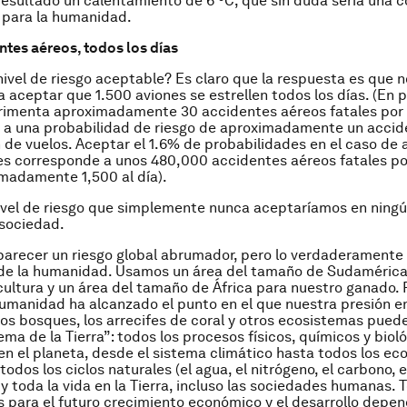
esultado un calentamiento de 6 ºC, que sin duda sería una 
 para la humanidad.
ntes aéreos, todos los días
nivel de riesgo aceptable? Es claro que la respuesta es que no
a aceptar que 1.500 aviones se estrellen todos los días. (En 
imenta aproximadamente 30 accidentes aéreos fatales por a
 a una probabilidad de riesgo de aproximadamente un accide
n de vuelos. Aceptar el 1.6% de probabilidades en el caso de
es corresponde a unos 480,000 accidentes aéreos fatales po
imadamente 1,500 al día).
ivel de riesgo que simplemente nunca aceptaríamos en ningú
 sociedad.
parecer un riesgo global abrumador, pero lo verdaderament
a de la humanidad. Usamos un área del tamaño de Sudamérica
cultura y un área del tamaño de África para nuestro ganado. 
humanidad ha alcanzado el punto en el que nuestra presión en
los bosques, los arrecifes de coral y otros ecosistemas puede
ema de la Tierra”: todos los procesos físicos, químicos y biol
en el planeta, desde el sistema climático hasta todos los ec
todos los ciclos naturales (el agua, el nitrógeno, el carbono, e
 y toda la vida en la Tierra, incluso las sociedades humanas. 
s para el futuro crecimiento económico y el desarrollo depe