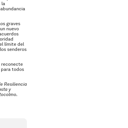
 la
e abundancia
los graves
 un nuevo
 acuerdos
ioridad
l límite del
 los senderos
 reconecte
s para todos
de Resiliencia
asta y
stocolmo.