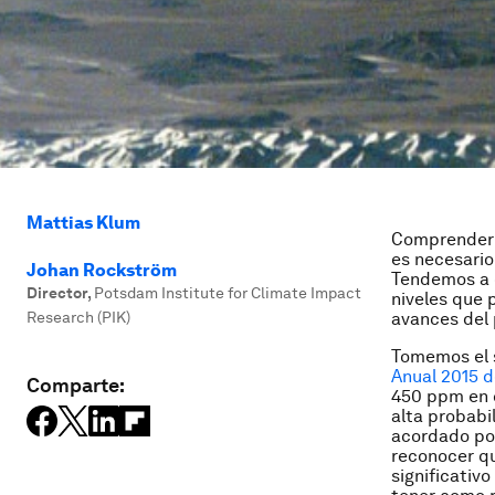
Mattias Klum
Comprender 
es necesario
Johan Rockström
Tendemos a o
Director
,
Potsdam Institute for Climate Impact
niveles que 
Research (PIK)
avances del 
Tomemos el 
Anual 2015 
Comparte:
450 ppm en c
alta probabi
acordado pol
reconocer qu
significativ