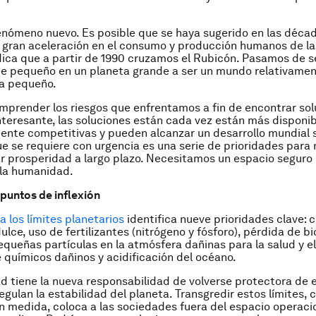
enómeno nuevo. Es posible que se haya sugerido en las décad
a gran aceleración en el consumo y producción humanos de l
dica que a partir de 1990 cruzamos el Rubicón. Pasamos de 
te pequeño en un planeta grande a ser un mundo relativame
ta pequeño.
render los riesgos que enfrentamos a fin de encontrar solu
teresante, las soluciones están cada vez están más disponi
nte competitivas y pueden alcanzar un desarrollo mundial s
ue se requiere con urgencia es una serie de prioridades para 
ar prosperidad a largo plazo. Necesitamos un espacio seguro
 la humanidad.
puntos de inflexión
 los límites planetarios
identifica nueve prioridades clave: c
ulce, uso de fertilizantes (nitrógeno y fósforo), pérdida de b
equeñas partículas en la atmósfera dañinas para la salud y el 
e químicos dañinos y acidificación del océano.
 tiene la nueva responsabilidad de volverse protectora de 
egulan la estabilidad del planeta. Transgredir estos límites, 
n medida, coloca a las sociedades fuera del espacio operaci