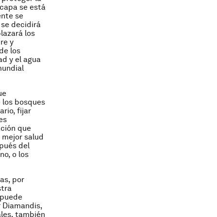
 capa se está
ente se
 se decidirá
lazará los
re y
de los
ad y el agua
mundial
ue
e los bosques
rio, fijar
es
ación que
 mejor salud
pués del
o, o los
as, por
stra
o puede
r Diamandis,
ales, también