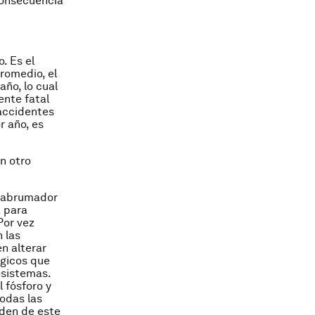
consecuencia
. Es el
promedio, el
ño, lo cual
nte fatal
 accidentes
r año, es
n otro
e abrumador
 para
Por vez
 las
n alterar
ógicos que
osistemas.
l fósforo y
Todas las
nden de este