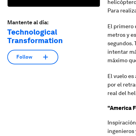
helicóptero
Para realiz
Mantente al día:
El primero 
Technological
metros y es
Transformation
segundos. T
intentar má
Follow
máximo que
El vuelo es
por el retr
real del he
"America F
Inspiración
ingenieros 