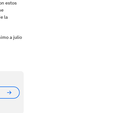
on estos
ne
e la
mo a julio