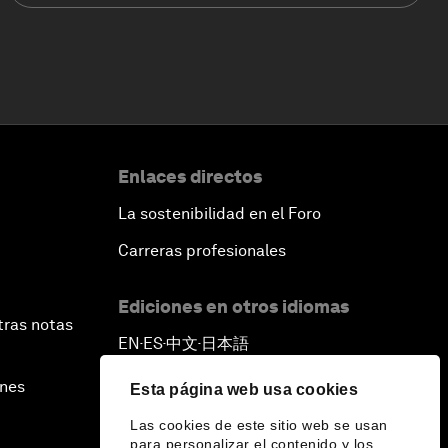
Enlaces directos
La sostenibilidad en el Foro
Carreras profesionales
Ediciones en otros idiomas
tras notas
EN
ES
中文
日本語
▪
▪
▪
ines
Esta página web usa cookies
Las cookies de este sitio web se usan
para personalizar el contenido y los