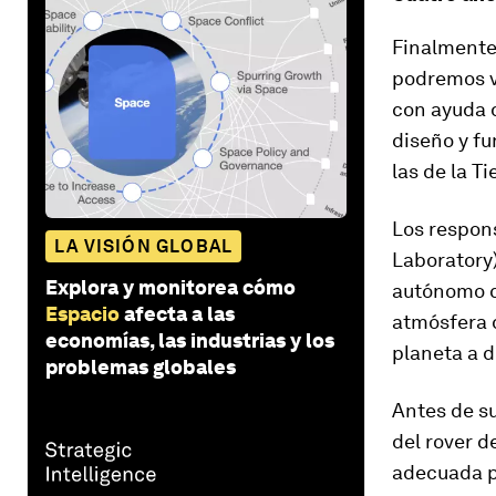
Finalmente,
podremos ve
con ayuda 
diseño y f
las de la Ti
Los respons
LA VISIÓN GLOBAL
Laboratory)
Explora y monitorea cómo
autónomo co
Espacio
afecta a las
atmósfera d
economías, las industrias y los
planeta a d
problemas globales
Antes de su
del rover d
adecuada pa