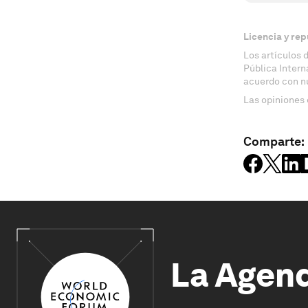
Licencia y rep
Los artículos 
Pública Inter
acuerdo con n
Las opiniones 
Comparte:
La Agen