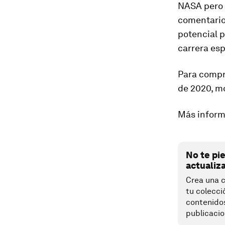
NASA pero 
comentario
potencial p
carrera esp
Para compr
de 2020, mo
Más inform
No te pi
actualiz
Crea una c
tu colecci
contenido
publicacio