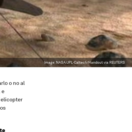
Image:
NASA/JPL-Caltech/Handout via REUTERS
rlo o no al
 e
Helicopter
los
rte