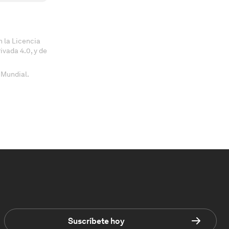
 la Licencia
vada 4.0, y de
 Mundial.
Suscríbete hoy