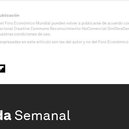
ublicación
del Foro Económico Mundial pueden volver a publicarse de acuerdo con
nacional Creative Commons Reconocimiento-NoComercial-SinObraDeri
uestras condiciones de uso.
expresadas en este artículo son las del autor y no del Foro Económico
da
Semanal