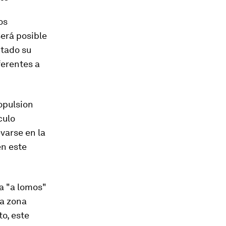
os
erá posible
ptado su
ferentes a
ropulsion
culo
varse en la
en este
za
"a lomos"
na zona
to, este