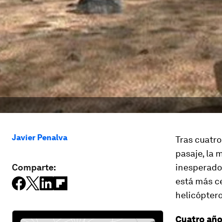
Javier Penalva
Tras cuatro
pasaje, la 
Comparte:
inesperado:
está más ce
helicóptero
Cuatro año