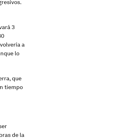
gresivos.
vará 3
30
volvería a
unque lo
erra, que
en tiempo
ser
bras de la