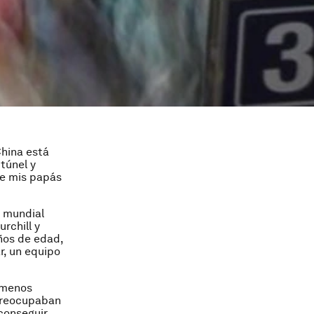
hina está
túnel y
ue mis papás
r mundial
rchill y
años de edad,
r, un equipo
 menos
 preocupaban
conseguir