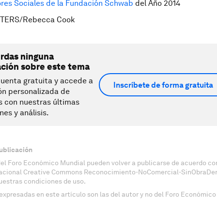
es Sociales de la Fundación Schwab
del Año 2014
TERS/Rebecca Cook
erdas ninguna
ación sobre este tema
uenta gratuita y accede a
Inscríbete de forma gratuita
ón personalizada de
s con nuestras últimas
nes y análisis.
ublicación
del Foro Económico Mundial pueden volver a publicarse de acuerdo con
nacional Creative Commons Reconocimiento-NoComercial-SinObraDeri
uestras condiciones de uso.
expresadas en este artículo son las del autor y no del Foro Económico