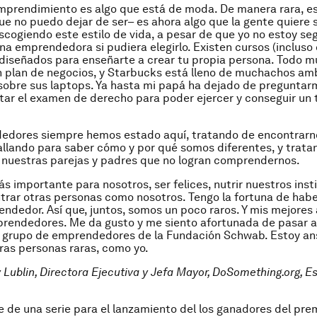
emprendimiento es algo que está de moda. De manera rara, e
ue no puedo dejar de ser– es ahora algo que la gente quiere s
scogiendo este estilo de vida, a pesar de que yo no estoy se
una emprendedora si pudiera elegirlo. Existen cursos (incluso
diseñados para enseñarte a crear tu propia persona. Todo m
n plan de negocios, y Starbucks está lleno de muchachos am
sobre sus laptops. Ya hasta mi papá ha dejado de pregunta
tar el examen de derecho para poder ejercer y conseguir un 
edores siempre hemos estado aquí, tratando de encontrarn
tallando para saber cómo y por qué somos diferentes, y trata
 nuestras parejas y padres que no logran comprendernos.
ás importante para nosotros, ser felices, nutrir nuestros inst
trar otras personas como nosotros. Tengo la fortuna de ha
ndedor. Así que, juntos, somos un poco raros. Y mis mejores
rendedores. Me da gusto y me siento afortunada de pasar a
 grupo de emprendedores de la Fundación Schwab. Estoy an
ras personas raras, como yo.
Lublin, Directora Ejecutiva y Jefa Mayor, DoSomething.org, E
e de una serie para el lanzamiento del los ganadores del pre