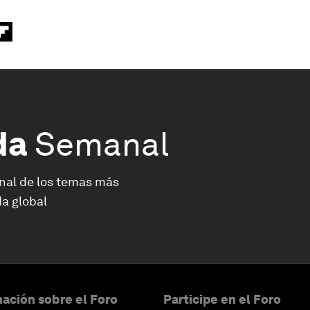
da
Semanal
nal de los temas más
a global
ación sobre el Foro
Participe en el Foro