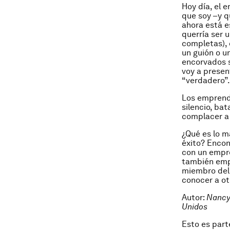
Hoy día, el 
que soy –y q
ahora está e
querría ser 
completas), 
un guión o u
encorvados 
voy a presen
“verdadero”.
Los emprend
silencio, ba
complacer a
¿Qué es lo m
éxito? Encon
con un empre
también emp
miembro del
conocer a ot
Autor:
Nancy 
Unidos
Esto es part