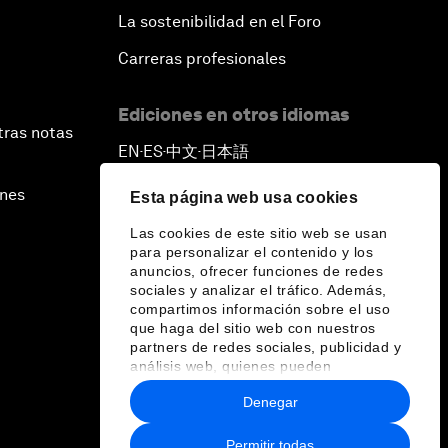
La sostenibilidad en el Foro
Carreras profesionales
Ediciones en otros idiomas
tras notas
EN
ES
中文
日本語
▪
▪
▪
ines
Esta página web usa cookies
Las cookies de este sitio web se usan
para personalizar el contenido y los
anuncios, ofrecer funciones de redes
sociales y analizar el tráfico. Además,
compartimos información sobre el uso
que haga del sitio web con nuestros
partners de redes sociales, publicidad y
análisis web, quienes pueden
combinarla con otra información que les
Denegar
haya proporcionado o que hayan
recopilado a partir del uso que haya
hecho de sus servicios.
Permitir todas