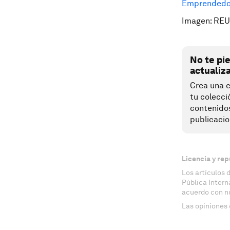
Emprendedor
Imagen:
REU
No te pi
actualiz
Crea una c
tu colecci
contenido
publicacio
Licencia y rep
Los artículos 
Pública Inter
acuerdo con n
Las opiniones 