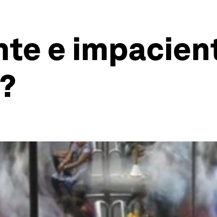
ente e impacien
?