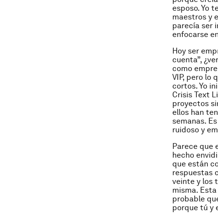
esposo. Yo 
maestros y 
parecía ser 
enfocarse en
Hoy ser emp
cuenta”, ¿ve
como emprend
VIP, pero lo
cortos. Yo i
Crisis Text 
proyectos si
ellos han te
semanas. Es 
ruidoso y em
Parece que e
hecho envidi
que están co
respuestas c
veinte y lo
misma. Esta 
probable que
porque tú y e