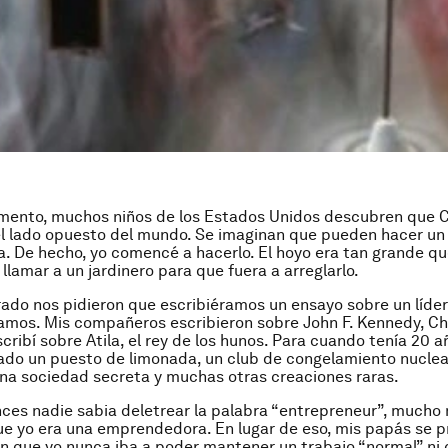
mento, muchos niños de los Estados Unidos descubren que C
l lado opuesto del mundo. Se imaginan que pueden hacer un 
na. De hecho, yo comencé a hacerlo. El hoyo era tan grande q
llamar a un jardinero para que fuera a arreglarlo.
ado nos pidieron que escribiéramos un ensayo sobre un líde
mos. Mis compañeros escribieron sobre John F. Kennedy, Chu
scribí sobre Atila, el rey de los hunos. Para cuando tenía 20 
ado un puesto de limonada, un club de congelamiento nuclea
na sociedad secreta y muchas otras creaciones raras.
ces nadie sabia deletrear la palabra “entrepreneur”, mucho
ue yo era una emprendedora. En lugar de eso, mis papás se
n que yo nunca iba a poder mantener un trabajo “normal” ni 