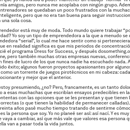
tenía amigos, pero nunca me acoplaba con ningún grupo. Ad
entrenadores se quedaban un poco frustrados con la mucha
inteligente, pero que no era tan buena para seguir instruccio
 una sola cosa.
rendedor está muy de moda. Todo mundo quiere trabajar “po
rdad? Yo soy un tipo de emprendedora a la que a menudo se
edora “serial”, lo cual me hace sentir como si perteneciera
 que en realidad significa es que mis periodos de concentraci
nicié el programa Dress for Success, y después dosomething.o
Line, pero también muchas otras empresas nuevas, conferenc
n fines de lucro de los que nunca nadie ha escuchado nada. 
nido éxito; algunos fueron proyectos apasionantes por alguno
como un torrente de juegos pirotécnicos en mi cabeza: cada
ocionante y mejor que el anterior.
stoy presumiendo, ¿no? Pero, francamente, es un tanto dolo
o a esas muchachas que escribían ensayos predecibles en la
ntentas con las opciones que se les presentan y que tienen 
orrectas (o que tienen la habilidad de permanecer calladas).
s treinta años pasé mucho tiempo tratando de sentirme cóm
es la persona que soy. Yo no planeé ser así: así nací. Y es mu
 vaya a cambiar, así que más vale que valores esa persona q
lla van a pasar toda la vida juntos.