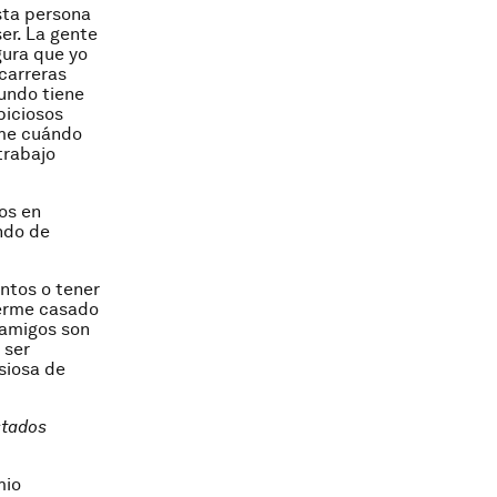
sta persona
er. La gente
gura que yo
 carreras
undo tiene
biciosos
rme cuándo
trabajo
os en
ndo de
intos o tener
berme casado
 amigos son
 ser
siosa de
stados
mio