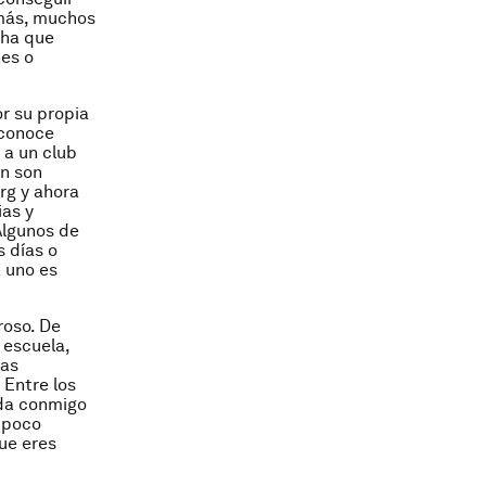
emás, muchos
cha que
nes o
r su propia
 conoce
 a un club
ón son
rg y ahora
ias y
Algunos de
s días o
 uno es
roso. De
 escuela,
las
 Entre los
oda conmigo
y poco
ue eres