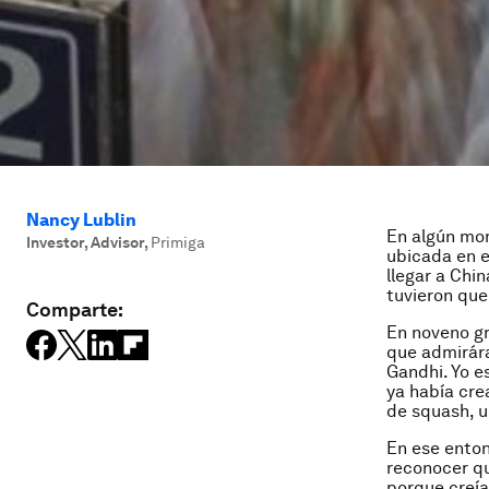
Nancy Lublin
En algún mo
Investor, Advisor
,
Primiga
ubicada en e
llegar a Chi
tuvieron que 
Comparte:
En noveno gr
que admirára
Gandhi. Yo e
ya había cre
de squash, u
En ese enton
reconocer q
porque creía