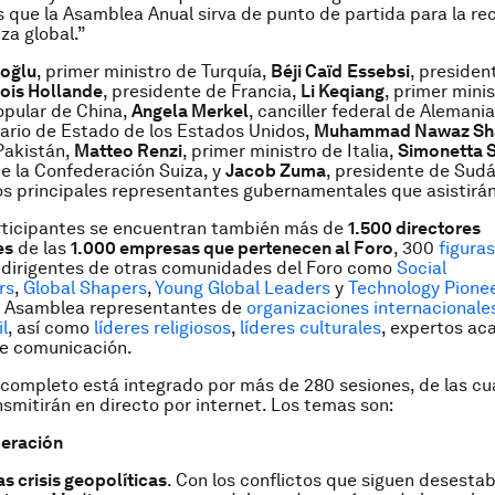
 que la Asamblea Anual sirva de punto de partida para la re
za global.”
oğlu
, primer ministro de Turquía,
Béji Caïd
Essebsi
, presiden
ois Hollande
, presidente de Francia,
Li Keqiang
, primer minis
opular de China,
Angela Merkel
, canciller federal de Alemani
ario de Estado de los Estados Unidos,
Muhammad Nawaz Sha
Pakistán,
Matteo Renzi
, primer ministro de Italia,
Simonetta
e la Confederación Suiza, y
Jacob Zuma
, presidente de Sudá
os principales representantes gubernamentales que asistirán
articipantes se encuentran también más de
1.500 directores
es
de las
1.000 empresas que pertenecen al Foro
, 300
figura
 dirigentes de otras comunidades del Foro como
Social
rs
,
Global Shapers
,
Young Global Leaders
y
Technology Pionee
la Asamblea representantes de
organizaciones internacional
l
, así como
líderes religiosos
,
líderes culturales
, expertos ac
de comunicación.
completo está integrado por más de 280 sesiones, de las cu
nsmitirán en directo por internet. Los temas son:
peración
as crisis geopolíticas
.
Con los conflictos que siguen desestab