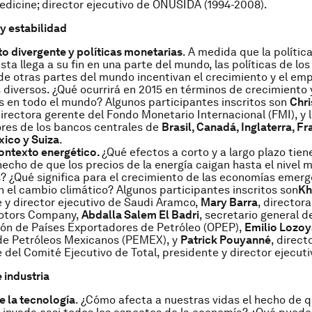
edicine; director ejecutivo de ONUSIDA (1994-2008).
y estabilidad
o divergente y políticas monetarias
. A medida que la polític
sta llega a su fin en una parte del mundo, las políticas de lo
de otras partes del mundo incentivan el crecimiento y el em
 diversos. ¿Qué ocurrirá en 2015 en términos de crecimiento y
 en todo el mundo? Algunos participantes inscritos son
Chri
directora gerente del Fondo Monetario Internacional (FMI), y 
res de los bancos centrales de
Brasil, Canadá, Inglaterra, Fra
ico y Suiza
.
ontexto energético.
¿Qué efectos a corto y a largo plazo tiene
echo de que los precios de la energía caigan hasta el nivel 
? ¿Qué significa para el crecimiento de las economías emerg
 el cambio climático? Algunos participantes inscritos son
Kh
 y director ejecutivo de Saudi Aramco,
Mary Barra
, director
otors Company,
Abdalla Salem El Badri
, secretario general de
ón de Países Exportadores de Petróleo (OPEP),
Emilio Lozoy
 de Petróleos Mexicanos (PEMEX), y
Patrick Pouyanné
, direct
 del Comité Ejecutivo de Total, presidente y director ejecuti
 industria
de la tecnología
. ¿Cómo afecta a nuestras vidas el hecho de q