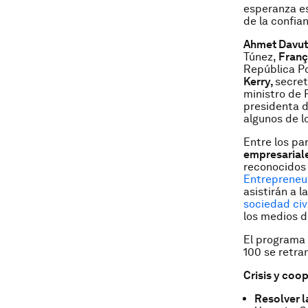
esperanza es
de la confian
Ahmet Davut
Túnez,
Franç
República P
Kerry,
secret
ministro de 
presidenta d
algunos de l
Entre los p
empresarial
reconocidos
Entrepreneu
asistirán a 
sociedad civi
los medios 
El programa 
100 se retra
Crisis y coo
Resolver l