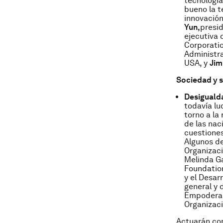
tecnología
bueno la t
innovación
Yun,
presi
ejecutiva 
Corporati
Administr
USA, y
Jim
Sociedad y 
Desigualda
todavía lu
torno a la
de las nac
cuestiones
Algunos de
Organizac
Melinda G
Foundatio
y el Desar
general y 
Empoderam
Organizaci
Actuarán co