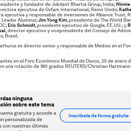
esidente y fundador de Jubilant Bhartia Group, India;
Winnie
irectora ejecutiva de Oxfam International, Reino Unido;
Kathe
ra ejecutiva y responsable de inversiones de Alliance Trust, R
l Leader Alumnus;
Jim Yong Kim,
presidente de The World Ba
DC;
Eric Schmidt,
presidente ejecutivo de Google, EE.UU.; y
R
bal,
director ejecutivo y vicepresidente del Consejo de Admin
, Brasil.
athuros es director senior y responsable de Medios en el F
tantes en el Foro Económico Mundial de Davos, 25 de enero d
con una rotación de 180 grados REUTERS/Christian Hartman
erdas ninguna
ación sobre este tema
uenta gratuita y accede a
Inscríbete de forma gratuita
ón personalizada de
s con nuestras últimas