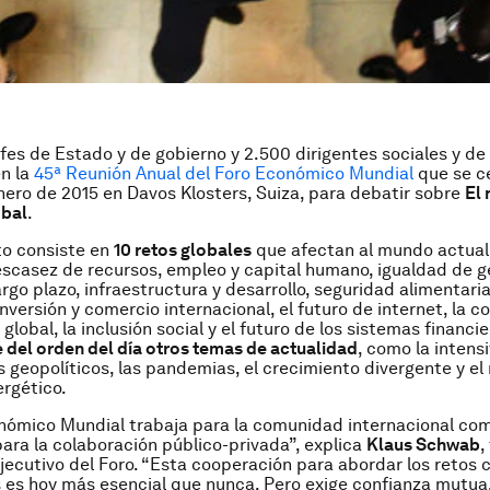
fes de Estado y de gobierno y 2.500 dirigentes sociales y d
en la
45ª Reunión Anual del Foro Económico Mundial
que se ce
enero de 2015 en Davos Klosters, Suiza, para debatir sobre
El
obal
.
to consiste en
10 retos globales
que afectan al mundo actual
scasez de recursos, empleo y capital humano, igualdad de g
argo plazo, infraestructura y desarrollo, seguridad alimentaria
inversión y comercio internacional, el futuro de internet, la co
global, la inclusión social y el futuro de los sistemas financi
 del orden del día otros temas de actualidad
, como la intens
os geopolíticos, las pandemias, el crecimiento divergente y el
rgético.
nómico Mundial trabaja para la comunidad internacional co
ara la colaboración público-privada”, explica
Klaus Schwab
,
jecutivo del Foro. “Esta cooperación para abordar los retos 
es hoy más esencial que nunca. Pero exige confianza mutua