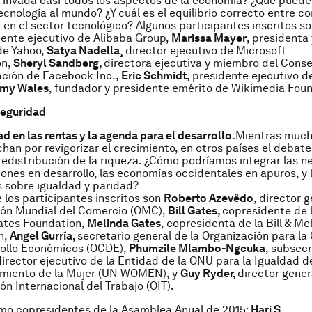
 invada casi todos los aspectos de la economía? ¿Qué puede
ecnología al mundo? ¿Y cuál es el equilibrio correcto entre 
 en el sector tecnológico? Algunos participantes inscritos s
dente ejecutivo de Alibaba Group,
Marissa Mayer
, presidenta
de Yahoo,
Satya Nadella¸
director ejecutivo de Microsoft
on,
Sheryl Sandberg,
directora ejecutiva y miembro del Conse
ación de Facebook Inc.,
Eric Schmidt
, presidente ejecutivo d
my Wales
, fundador y presidente emérito de Wikimedia Foun
seguridad
d en las rentas y la agenda para el desarrollo.
Mientras much
chan por revigorizar el crecimiento, en otros países el debate
 redistribución de la riqueza. ¿Cómo podríamos integrar las 
iones en desarrollo, las economías occidentales en apuros, y 
 sobre igualdad y paridad?
 los participantes inscritos son
Roberto Azevêdo
, director g
ión Mundial del Comercio (OMC),
Bill Gates,
copresidente de la
ates Foundation,
Melinda Gates
, copresidenta de la Bill & M
n,
Angel Gurría,
secretario general de la Organización para l
rollo Económicos (OCDE),
Phumzile Mlambo-Ngcuka
, subsecr
director ejecutivo de la Entidad de la ONU para la Igualdad d
iento de la Mujer (UN WOMEN), y
Guy Ryder,
director gener
ón Internacional del Trabajo (OIT).
mo copresidentes de la Asamblea Anual de 2015:
Hari S.