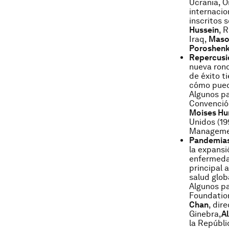
Ucrania, O
internacio
inscritos 
Hussein
, 
Iraq,
Maso
Poroshen
Repercusi
nueva rond
de éxito t
cómo puede
Algunos pa
Convenció
Moises Hu
Unidos (19
Manageme
Pandemias
la expansi
enfermedad
principal 
salud glob
Algunos pa
Foundation
Chan
, dir
Ginebra,
A
la Repúbli