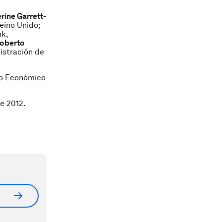
rine Garrett-
eino Unido;
nk,
oberto
istración de
oro Económico
e 2012.
n