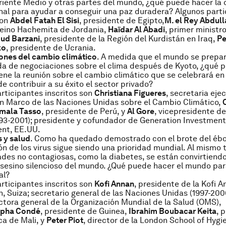
riente Medio y otras partes del mundo, ¿qué puede hacer l
nal para ayudar a conseguir una paz duradera? Algunos part
son
Abdel Fatah El Sisi
, presidente de Egipto,
M. el Rey Abdulla
Reino Hachemita de Jordania,
Haïdar Al Abadi
, primer ministr
ud Barzani
, presidente de la Región del Kurdistán en Iraq,
Pe
ko
, presidente de Ucrania.
ones del cambio climático
. A medida que el mundo se prepa
a de negociaciones sobre el clima después de Kyoto, ¿qué p
iene la reunión sobre el cambio climático que se celebrará en 
 contribuir a su éxito el sector privado?
rticipantes inscritos son
Christiana Figueres
, secretaria ejec
n Marco de las Naciones Unidas sobre el Cambio Climático,
mala Tasso
, presidente de Perú, y
Al Gore
, vicepresidente d
93-2001); presidente y cofundador de Generation Investment
nt, EE.UU.
 y salud
. Como ha quedado demostrado con el brote del ébo
ón de los virus sigue siendo una prioridad mundial. Al mismo 
es no contagiosas, como la diabetes, se están convirtiendo
asesino silencioso del mundo. ¿Qué puede hacer el mundo par
al?
rticipantes inscritos son
Kofi Annan
, presidente de la Kofi 
, Suiza; secretario general de las Naciones Unidas (1997-200
ectora general de la Organización Mundial de la Salud (OMS),
lpha Condé
, presidente de Guinea,
Ibrahim Boubacar Keita
, 
ca de Mali, y
Peter Piot
, director de la London School of Hygi