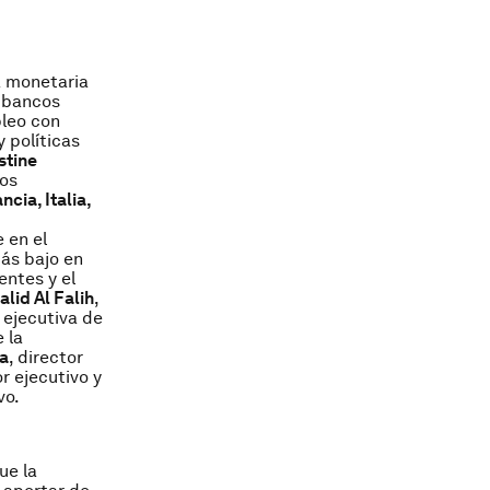
a monetaria
s bancos
pleo con
 políticas
stine
los
ncia, Italia,
 en el
más bajo en
entes y el
alid Al Falih
,
a ejecutiva de
 la
a
, director
or ejecutivo y
vo.
ue la