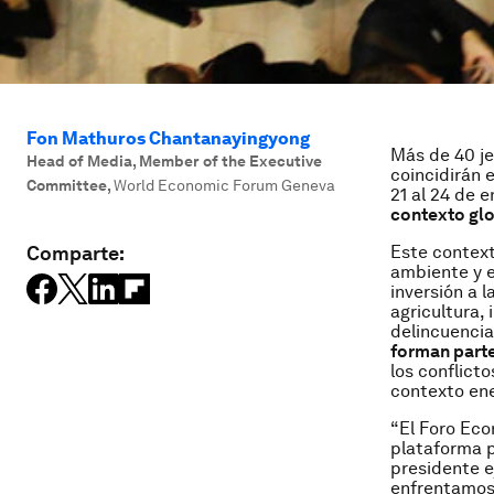
Fon Mathuros Chantanayingyong
Más de 40 je
Head of Media, Member of the Executive
coincidirán 
Committee
,
World Economic Forum Geneva
21 al 24 de 
contexto gl
Comparte:
Este contex
ambiente y e
inversión a l
agricultura, 
delincuencia 
forman parte
los conflict
contexto ene
“El Foro Eco
plataforma p
presidente e
enfrentamos 