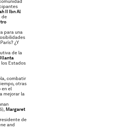
a comunidad
icipantes
h II Ibn Al
o de
tro
ra para una
osibilidades
París? ¿Y
utiva de la
Ollanta
e los Estados
la, combatir
tiempo, otras
 en el
a mejorar la
Annan
6),
Margaret
presidente de
ene and