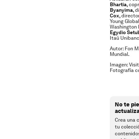
Bhartia,
copr
Byanyima,
d
Cox,
directo
Young Globa
Washington 
Egydio Setu
Itaú Unibanco
Autor: Fon M
Mundial.
Imagen: Visi
Fotografía 
No te pi
actualiz
Crea una c
tu colecci
contenido