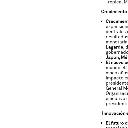
Tropical M
Crecimiento 
Crecimient
expansioni
centrales 
resultados
monetarias
Lagarde
, 
gobernado
Japón, Méx
El nuevo c
mundo el h
cinco años
impacto en
presidente
General M
Organizaci
ejecutivo
presidente
Innovación e
El futuro 