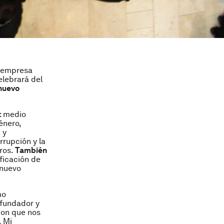
e empresa
lebrará del
 nuevo
: medio
énero,
 y
rrupción y la
eros.
También
ificación de
 nuevo
mo
 fundador y
con que nos
. Mi