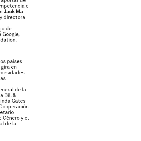
 aportar de
competencia e
on
Jack Ma
 y directora
jo de
e Google,
dation.
os países
 gira en
necesidades
las
eneral de la
 Bill &
elinda Gates
a Cooperación
etario
e Género y el
al de la