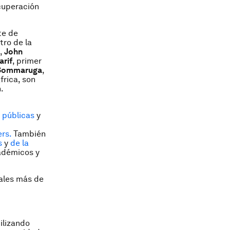
cuperación
te de
tro de la
a,
John
rif
, primer
 Sommaruga
,
frica, son
.
s públicas
y
rs.
También
es
y
de la
adémicos y
ales más de
ilizando