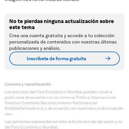
No te pierdas ninguna actualización sobre
este tema
Crea una cuenta gratuita y accede a tu colección
personalizada de contenidos con nuestras últimas
publicaciones y análisis.
Inscríbete de forma gratuita
Licencia y republicación
Los artículos del Foro Económico Mundial pueden volver a
publicarse de acuerdo con la Licencia Pública Internacional
Creative Commons Reconocimiento-NoComercial-
SinObraDerivada 4.0, y de acuerdo con nuestras condiciones de
uso.
Las opiniones expresadas en este artículo son las del autor y no
del Foro Económico Mundial.