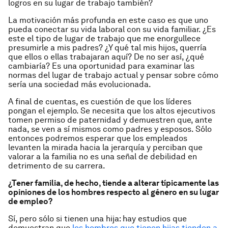
logros en su lugar de trabajo también?
La motivación más profunda en este caso es que uno
pueda conectar su vida laboral con su vida familiar. ¿Es
este el tipo de lugar de trabajo que me enorgullece
presumirle a mis padres? ¿Y qué tal mis hijos, querría
que ellos o ellas trabajaran aquí? De no ser así, ¿qué
cambiaría? Es una oportunidad para examinar las
normas del lugar de trabajo actual y pensar sobre cómo
sería una sociedad más evolucionada.
A final de cuentas, es cuestión de que los líderes
pongan el ejemplo. Se necesita que los altos ejecutivos
tomen permiso de paternidad y demuestren que, ante
nada, se ven a sí mismos como padres y esposos. Sólo
entonces podremos esperar que los empleados
levanten la mirada hacia la jerarquía y perciban que
valorar a la familia no es una señal de debilidad en
detrimento de su carrera.
¿Tener familia, de hecho, tiende a alterar típicamente las
opiniones de los hombres respecto al género en su lugar
de empleo?
Sí, pero sólo si tienen una hija: hay estudios que
demuestran que
los hombres que tienen hijas tienden a