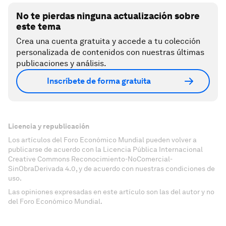
No te pierdas ninguna actualización sobre
este tema
Crea una cuenta gratuita y accede a tu colección
personalizada de contenidos con nuestras últimas
publicaciones y análisis.
Inscríbete de forma gratuita
Licencia y republicación
Los artículos del Foro Económico Mundial pueden volver a
publicarse de acuerdo con la Licencia Pública Internacional
Creative Commons Reconocimiento-NoComercial-
SinObraDerivada 4.0, y de acuerdo con nuestras condiciones de
uso.
Las opiniones expresadas en este artículo son las del autor y no
del Foro Económico Mundial.