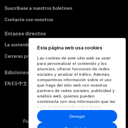
Suscríbase a nuestros boletines
Contacte con nosotros
Enlaces directos
La sostenibilidad en el Foro
Esta página web usa cookies
Carreras profesionales
Las cookies de este sitio web se usan
para personalizar el contenido y los
anuncios, ofrecer funciones de redes
Ediciones en otros idiomas
sociales y analizar el tráfico. Además,
compartimos información sobre el uso
EN
ES
中文
日本語
▪
▪
▪
que haga del sitio web con nuestros
partners de redes sociales, publicidad y
análisis web, quienes pueden
combinarla con otra información que les
haya proporcionado o que hayan
recopilado a partir del uso que haya
Denegar
hecho de sus servicios.
Política de privacidad y normas de uso