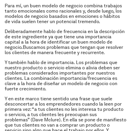
Para mí,
un buen modelo de negocio combina trabajos
tanto emocionales como racionales
y, desde luego, los
modelos de negocio basados en emociones o hábitos
de vida suelen tener un potencial tremendo.
Deliberadamente hablo de
frecuencia
en la descripción
de este ingrediente ya que tiene una importancia
capital a la hora de identificar un buen modelo de
negocio.
Buscamos problemas que tengan que resolver
los clientes de manera frecuente y recurrente.
Y también hablo de
importancia
. Los problemas que
nuestro producto o servicio elimina o alivia
deben ser
problemas considerados importantes por nuestros
clientes
. La combinación importancia/frecuencia es
clave a la hora de diseñar un modelo de negocio con
fuerte crecimiento.
Y en este marco tiene sentido una frase que suele
desconcertar a los emprendedores cuando la leen por
primera vez:
“a tus clientes no les interesa tu producto
o servicio, a tus clientes les preocupan sus
problemas”
(Dave Mclure). En ella se pone de manifiesto
que tus clientes no van a comprar un producto o
servicio sino
algo que hace el trabajo por ellos
.
Y