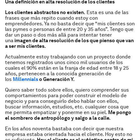
Una definición en alta resolución de los clientes
Los clientes abstractos no existen.
Esta es una de las
frases que más repito cuando estoy con
emprendedores. Ya no basta decir que “mis clientes son
las pymes o personas de entre 20 y 35 años”. Tengo que
dar un paso o dos más allá para intentar tener
una
imagen de alta resolución de los que
pienso que van
a ser mis clientes
.
Actualmente estoy trabajando con un proyecto donde
tenemos registrados unos cinco mil usuarios de los
cuales el 90% están en la franja de edad entre 18 y 25
años, pertenecen a la conocida generación de
los
Millennials
o Generación Y.
Quiero saber todo sobre ellos, quiero comprender sus
comportamientos para poder construir el modelo de
negocio y para conseguirlo debo hablar con ellos,
buscar información, estudios, etc. cualquier cosa que
me permita empatizar y ponerme en su piel.
Me pongo
el sombrero de antropólogo y salgo a la calle.
En los años noventa bastaba con decir que nuestra
empresa estaba orientada hacia el cliente. Hoy esto no
es suficiente.
Hoy el cliente es el auténtico centro de mi