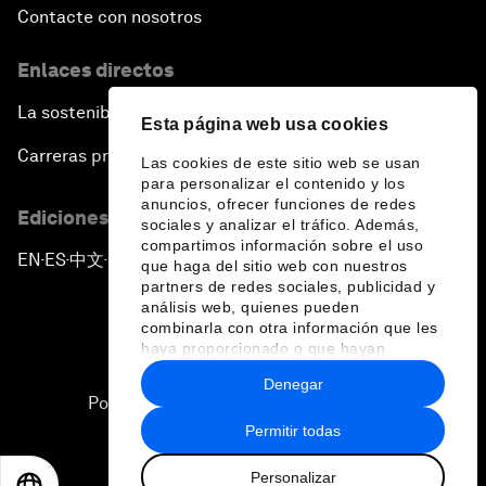
Contacte con nosotros
Enlaces directos
La sostenibilidad en el Foro
Esta página web usa cookies
Carreras profesionales
Las cookies de este sitio web se usan
para personalizar el contenido y los
anuncios, ofrecer funciones de redes
Ediciones en otros idiomas
sociales y analizar el tráfico. Además,
compartimos información sobre el uso
EN
ES
中文
日本語
▪
▪
▪
que haga del sitio web con nuestros
partners de redes sociales, publicidad y
análisis web, quienes pueden
combinarla con otra información que les
haya proporcionado o que hayan
recopilado a partir del uso que haya
Denegar
hecho de sus servicios.
Política de privacidad y normas de uso
Permitir todas
Sitemap
Personalizar
©
2026
Foro Económico Mundial
EN
ES
中文
日本語