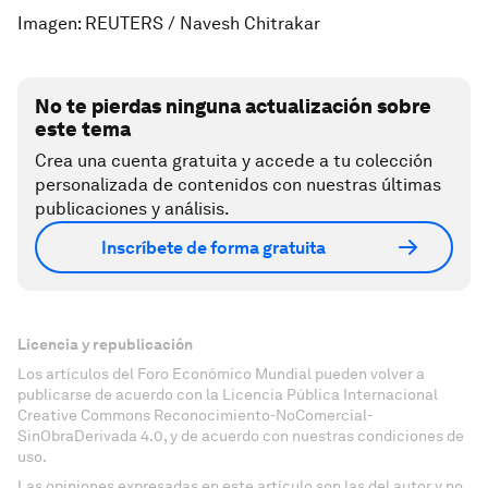
Imagen: REUTERS / Navesh Chitrakar
No te pierdas ninguna actualización sobre
este tema
Crea una cuenta gratuita y accede a tu colección
personalizada de contenidos con nuestras últimas
publicaciones y análisis.
Inscríbete de forma gratuita
Licencia y republicación
Los artículos del Foro Económico Mundial pueden volver a
publicarse de acuerdo con la Licencia Pública Internacional
Creative Commons Reconocimiento-NoComercial-
SinObraDerivada 4.0, y de acuerdo con nuestras condiciones de
uso.
Las opiniones expresadas en este artículo son las del autor y no