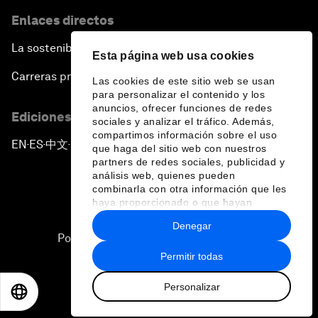
Enlaces directos
La sostenibilidad en el Foro
Esta página web usa cookies
Carreras profesionales
Las cookies de este sitio web se usan
para personalizar el contenido y los
anuncios, ofrecer funciones de redes
Ediciones en otros idiomas
sociales y analizar el tráfico. Además,
compartimos información sobre el uso
EN
ES
中文
日本語
▪
▪
▪
que haga del sitio web con nuestros
partners de redes sociales, publicidad y
análisis web, quienes pueden
combinarla con otra información que les
haya proporcionado o que hayan
recopilado a partir del uso que haya
Denegar
hecho de sus servicios.
Política de privacidad y normas de uso
Permitir todas
Sitemap
Personalizar
©
2026
Foro Económico Mundial
EN
ES
中文
日本語