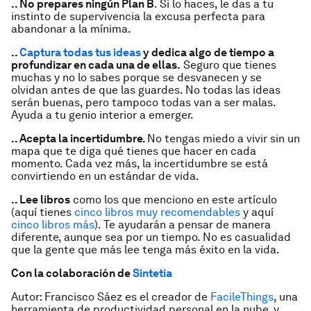
.. No prepares ningún Plan B
. Si lo haces, le das a tu
instinto de supervivencia la excusa perfecta para
abandonar a la mínima.
..
Captura todas tus ideas
y dedica algo de tiempo a
profundizar en cada una de ellas.
Seguro que tienes
muchas y no lo sabes porque se desvanecen y se
olvidan antes de que las guardes. No todas las ideas
serán buenas, pero tampoco todas van a ser malas.
Ayuda a tu genio interior a emerger.
.. Acepta la incertidumbre.
No tengas miedo a vivir sin un
mapa que te diga qué tienes que hacer en cada
momento. Cada vez más, la incertidumbre se está
convirtiendo en un estándar de vida.
.. Lee libros
como los que menciono en este artículo
(aquí tienes
cinco libros muy recomendables
y aquí
cinco libros más
). Te ayudarán a pensar de manera
diferente, aunque sea por un tiempo. No es casualidad
que la gente que más lee tenga más éxito en la vida.
Con la colaboración de
Sintetia
Autor: Francisco Sáez es el creador de
FacileThings
, una
herramienta de productividad personal en la nube, y