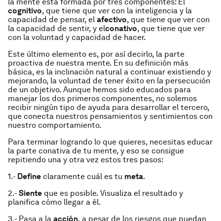
la mente está formada por tres componentes: El
cognitivo
, que tiene que ver con la inteligencia y la
capacidad de
pensar
, el
afectivo
, que tiene que ver con
la capacidad de
sentir
, y el
conativo
, que tiene que ver
con la voluntad y capacidad de
hacer
.
Este último elemento es, por así decirlo, la parte
proactiva de nuestra mente. En su definición más
básica, es la inclinación natural a continuar existiendo y
mejorando, la voluntad de tener éxito en la persecución
de un objetivo. Aunque hemos sido educados para
manejar los dos primeros componentes, no solemos
recibir ningún tipo de ayuda para desarrollar el tercero,
que conecta nuestros pensamientos y sentimientos con
nuestro comportamiento.
Para terminar logrando lo que quieres, necesitas educar
la parte conativa de tu mente, y eso se consigue
repitiendo una y otra vez estos tres pasos:
1.-
Define
claramente cuál es tu
meta
.
2.-
Siente
que es posible. Visualiza el resultado y
planifica cómo llegar a él.
3.- Pasa a la
acción
, a pesar de los riesgos que puedan