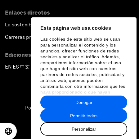
Enlaces directos
La sostenibilidad en el Foro
Esta página web usa cookies
Carreras profesionales
Las cookies de este sitio web se usan
para personalizar el contenido y los
anuncios, ofrecer funciones de redes
Ediciones en otros idiomas
sociales y analizar el tráfico. Además,
compartimos información sobre el uso
EN
ES
中文
日本語
▪
▪
▪
que haga del sitio web con nuestros
partners de redes sociales, publicidad y
análisis web, quienes pueden
combinarla con otra información que les
haya proporcionado o que hayan
recopilado a partir del uso que haya
Denegar
hecho de sus servicios.
Política de privacidad y normas de uso
Permitir todas
Sitemap
Personalizar
©
2026
Foro Económico Mundial
EN
ES
中文
日本語