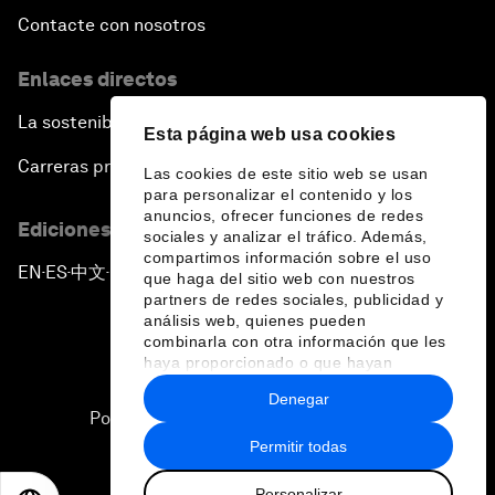
Contacte con nosotros
Enlaces directos
La sostenibilidad en el Foro
Esta página web usa cookies
Carreras profesionales
Las cookies de este sitio web se usan
para personalizar el contenido y los
anuncios, ofrecer funciones de redes
Ediciones en otros idiomas
sociales y analizar el tráfico. Además,
compartimos información sobre el uso
EN
ES
中文
日本語
▪
▪
▪
que haga del sitio web con nuestros
partners de redes sociales, publicidad y
análisis web, quienes pueden
combinarla con otra información que les
haya proporcionado o que hayan
recopilado a partir del uso que haya
Denegar
hecho de sus servicios.
Política de privacidad y normas de uso
Permitir todas
Sitemap
Personalizar