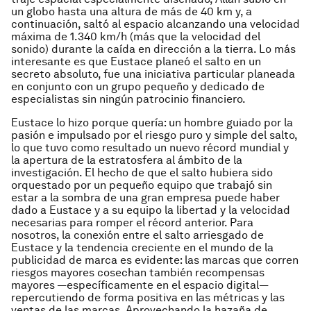
un globo hasta una altura de más de 40 km y, a
continuación, saltó al espacio alcanzando una velocidad
máxima de 1.340 km/h (más que la velocidad del
sonido) durante la caída en dirección a la tierra. Lo más
interesante es que Eustace planeó el salto en un
secreto absoluto, fue una iniciativa particular planeada
en conjunto con un grupo pequeño y dedicado de
especialistas sin ningún patrocinio financiero.
Eustace lo hizo porque quería: un hombre guiado por la
pasión e impulsado por el riesgo puro y simple del salto,
lo que tuvo como resultado un nuevo récord mundial y
la apertura de la estratosfera al ámbito de la
investigación. El hecho de que el salto hubiera sido
orquestado por un pequeño equipo que trabajó sin
estar a la sombra de una gran empresa puede haber
dado a Eustace y a su equipo la libertad y la velocidad
necesarias para romper el récord anterior. Para
nosotros, la conexión entre el salto arriesgado de
Eustace y la tendencia creciente en el mundo de la
publicidad de marca es evidente: las marcas que corren
riesgos mayores cosechan también recompensas
mayores —específicamente en el espacio digital—
repercutiendo de forma positiva en las métricas y las
ventas de las marcas. Aprovechando la hazaña de