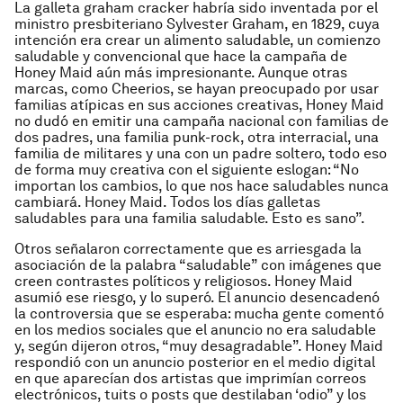
La galleta graham cracker habría sido inventada por el
ministro presbiteriano Sylvester Graham, en 1829, cuya
intención era crear un alimento saludable, un comienzo
saludable y convencional que hace la campaña de
Honey Maid aún más impresionante. Aunque otras
marcas, como Cheerios, se hayan preocupado por usar
familias atípicas en sus acciones creativas, Honey Maid
no dudó en emitir una campaña nacional con familias de
dos padres, una familia punk-rock, otra interracial, una
familia de militares y una con un padre soltero, todo eso
de forma muy creativa con el siguiente eslogan: “No
importan los cambios, lo que nos hace saludables nunca
cambiará. Honey Maid. Todos los días galletas
saludables para una familia saludable. Esto es sano”.
Otros señalaron correctamente que es arriesgada la
asociación de la palabra “saludable” con imágenes que
creen contrastes políticos y religiosos. Honey Maid
asumió ese riesgo, y lo superó. El anuncio desencadenó
la controversia que se esperaba: mucha gente comentó
en los medios sociales que el anuncio no era saludable
y, según dijeron otros, “muy desagradable”. Honey Maid
respondió con un anuncio posterior en el medio digital
en que aparecían dos artistas que imprimían correos
electrónicos, tuits o posts que destilaban ‘odio” y los