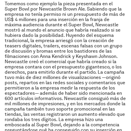
Tomemos como ejemplo la pieza presentada en el
Super Bowl por Newcastle Brown Ale. Sabiendo que la
empresa no tenía permiso ni un presupuesto de más de
US$ 4 millones para una inserción en la franja de
máxima audiencia durante el Super Bowl, Newcastle
mostró al mundo el anuncio que habría realizado si se
hubiera dado la posibilidad. Huyendo del esquema
tradicional, la empresa arriesgó con la creación de
teasers digitales, trailers, escenas falsas con un grupo
de discusión y bromas entre los bastidores de las
filmaciones con Anna Kendrick y Keyshawn Johnson.
Newcastle creó el comercial que habría creado si la
empresa contara con el presupuesto gigantesco, o los
derechos, para emitirlo durante el partido. La campaña
tuvo más de diez millones de visualizaciones —originó
posts, repartos en las redes sociales y comentarios que
permitieron a la empresa medir la respuesta de los
espectadores— además de haber sido mencionada en
600 artículos informativos. Newcastle consiguió más de
mil millones de impresiones, y en los mercados donde la
campaña también tuvo soporte promocional en las
tiendas, las ventas registraron un aumento elevado que
rondaba los tres dígitos. La empresa hizo una
emboscada al Super Bowl, dejando a la competencia
preguntándose qué ha conseguido con su inserción en