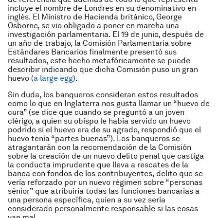
incluye el nombre de Londres en su denominativo en
inglés. El Ministro de Hacienda británico, George
Osborne, se vio obligado a poner en marcha una
investigación parlamentaria. El 19 de junio, después de
un año de trabajo, la Comisión Parlamentaria sobre
Estándares Bancarios finalmente presentó sus
resultados, este hecho metafóricamente se puede
describir indicando que dicha Comisión puso un gran
huevo (
a large egg
).
Sin duda, los banqueros consideran estos resultados
como lo que en Inglaterra nos gusta llamar un “huevo de
cura” (se dice que cuando se preguntó a un joven
clérigo, a quien su obispo le había servido un huevo
podrido si el huevo era de su agrado, respondió que el
huevo tenía “partes buenas”). Los banqueros se
atragantarán con la recomendación de la Comisión
sobre la creación de un nuevo delito penal que castiga
la conducta imprudente que lleva a rescates de la
banca con fondos de los contribuyentes, delito que se
vería reforzado por un nuevo régimen sobre “personas
sénior” que atribuiría todas las funciones bancarias a
una persona específica, quien a su vez sería
considerado personalmente responsable si las cosas
van mal.