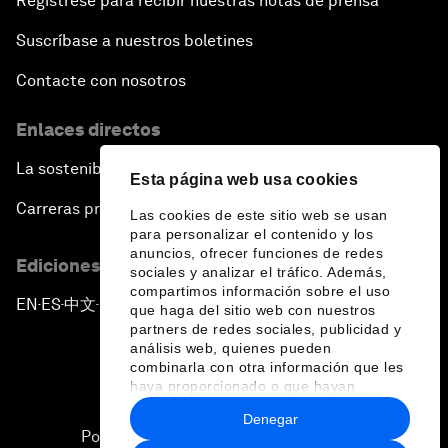
Regístrese para recibir nuestras notas de prensa
Suscríbase a nuestros boletines
Contacte con nosotros
Enlaces directos
La sostenibilidad en el Foro
Esta página web usa cookies
Carreras profesionales
Las cookies de este sitio web se usan
para personalizar el contenido y los
anuncios, ofrecer funciones de redes
Ediciones en otros idiomas
sociales y analizar el tráfico. Además,
compartimos información sobre el uso
EN
ES
中文
日本語
▪
▪
▪
que haga del sitio web con nuestros
partners de redes sociales, publicidad y
análisis web, quienes pueden
combinarla con otra información que les
haya proporcionado o que hayan
recopilado a partir del uso que haya
Denegar
hecho de sus servicios.
Política de privacidad y normas de uso